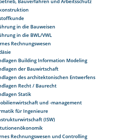
etrieb, Bauverfahren und Arbeitsschutz
konstruktion
stoffkunde
führung in die Bauweisen
führung in die BWL/VWL
ernes Rechnungswesen
däsie
dlagen Building Information Modeling
ndlagen der Bauwirtschaft
ndlagen des architektonischen Entwerfens
ndlagen Recht / Baurecht
ndlagen Statik
obilienwirtschaft und -management
rmatik für Ingenieure
astrukturwirtschaft (ISW)
titutionenökonomik
ernes Rechnungswesen und Controlling