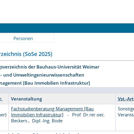
Personen
zeichnis (SoSe 2025)
gsverzeichnis der Bauhaus-Universität Weimar
u- und Umweltingenieurwissenschaften
anagement [Bau Immobilien Infrastruktur]
r.
Veranstaltung
Vst.-Art
Fachstudienberatung Management [Bau
Sonstig
er)
Immobilien Infrastruktur]
-
Prof. Dr.rer.oec.
Veranst
Beckers
,
Dipl.-Ing. Bode