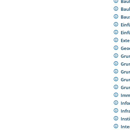
Baub
Bau
Bau
Ein
Ein
Ext
Geo
Grun
Gru
Gru
Gru
Gru
Imm
Info
Infr
Ins
Int