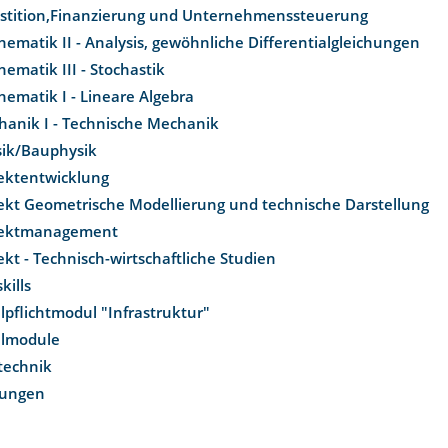
estition,Finanzierung und Unternehmenssteuerung
ematik II - Analysis, gewöhnliche Differentialgleichungen
ematik III - Stochastik
ematik I - Lineare Algebra
hanik I - Technische Mechanik
sik/Bauphysik
jektentwicklung
ekt Geometrische Modellierung und technische Darstellung
jektmanagement
ekt - Technisch-wirtschaftliche Studien
skills
pflichtmodul "Infrastruktur"
lmodule
technik
fungen