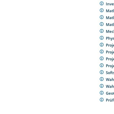
Inv
Math
Math
Math
Mec
Phy
Pro
Proj
Pro
Proj
Soft
Wahl
Wah
Geo
Prü