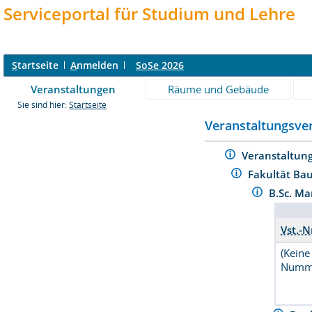
Serviceportal für Studium und Lehre
S
tartseite
A
nmelden
SoSe 2026
Veranstaltungen
Räume und Gebäude
Sie sind hier:
Startseite
Veranstaltungsver
Veranstaltun
Fakultät Ba
B.Sc. M
Vst.-N
(Keine
Numm