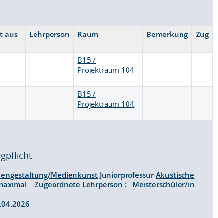
lt aus
Lehrperson
Raum
Bemerkung
Zug
m
B15 /
Projektraum 104
B15 /
Projektraum 104
gpflicht
iengestaltung/Medienkunst
Juniorprofessur
Akustische
 maximal Zugeordnete Lehrperson :
Meisterschüler/in
07.04.2026