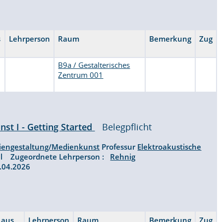
s
Lehrperson
Raum
Bemerkung
Zug
B9a / Gestalterisches
Zentrum 001
st I - Getting Started
Belegpflicht
iengestaltung/Medienkunst
Professur
Elektroakustische
al Zugeordnete Lehrperson :
Rehnig
07.04.2026
t aus
Lehrperson
Raum
Bemerkung
Zug