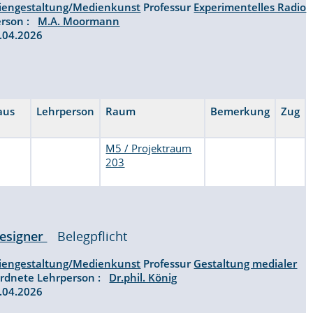
iengestaltung/Medienkunst
Professur
Experimentelles Radio
erson :
M.A. Moormann
07.04.2026
 aus
Lehrperson
Raum
Bemerkung
Zug
M5 / Projektraum
203
Designer
Belegpflicht
iengestaltung/Medienkunst
Professur
Gestaltung medialer
rdnete Lehrperson :
Dr.phil. König
07.04.2026