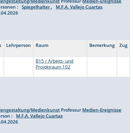
iengestaltung/Medienkunst
Professur
Medien-Ereignisse
ersonen :
Spiegelhalter
,
M.F.A. Vallejo Cuartas
07.04.2026
s
Lehrperson
Raum
Bemerkung
Zug
B15 / Arbeits- und
Projektraum 102
iengestaltung/Medienkunst
Professur
Medien-Ereignisse
erson :
M.F.A. Vallejo Cuartas
07.04.2026