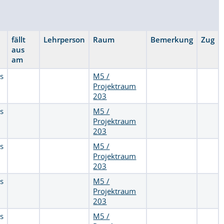
fällt
Lehrperson
Raum
Bemerkung
Zug
aus
am
is
M5 /
Projektraum
203
is
M5 /
Projektraum
203
is
M5 /
Projektraum
203
is
M5 /
Projektraum
203
is
M5 /