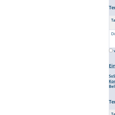
Te
T
D
Ei
So
Ko
Be
Te
T