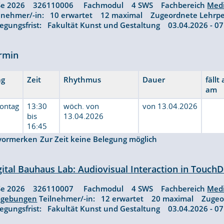
Se 2026 326110006 Fachmodul 4 SWS Fachbereich
Med
ilnehmer/-in: 10 erwartet 12 maximal Zugeordnete Lehrp
legungsfrist: Fakultät Kunst und Gestaltung 03.04.2026 - 
rmin
ag
Zeit
Rhythmus
Dauer
fällt
am
ontag
13:30
wöch. von
von 13.04.2026
bis
13.04.2026
16:45
vormerken
Zur Zeit keine Belegung möglich
gital Bauhaus Lab: Audiovisual Interaction in Touch
Se 2026 326110007 Fachmodul 4 SWS Fachbereich
Med
gebungen
Teilnehmer/-in: 12 erwartet 20 maximal Zugeo
legungsfrist: Fakultät Kunst und Gestaltung 03.04.2026 - 