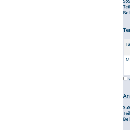
So
Te
Be
Te
T
M
An
So
Te
Be