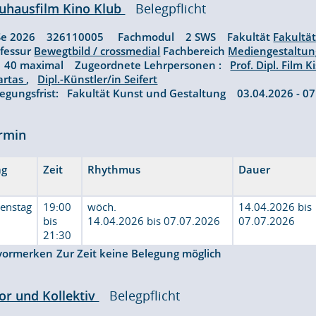
uhausfilm Kino Klub
Belegpflicht
Se 2026 326110005 Fachmodul 2 SWS Fakultät
Fakultä
ofessur
Bewegtbild / crossmedial
Fachbereich
Mediengestaltu
: 40 maximal Zugeordnete Lehrpersonen :
Prof. Dipl. Film K
artas
,
Dipl.-Künstler/in Seifert
legungsfrist: Fakultät Kunst und Gestaltung 03.04.2026 - 
rmin
ag
Zeit
Rhythmus
Dauer
ienstag
19:00
wöch.
14.04.2026 bis
bis
14.04.2026 bis 07.07.2026
07.07.2026
21:30
vormerken
Zur Zeit keine Belegung möglich
or und Kollektiv
Belegpflicht