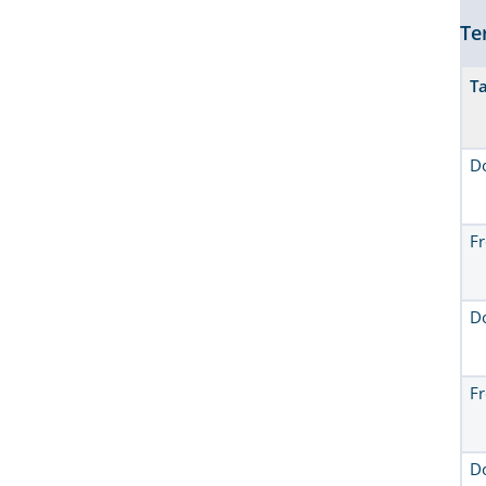
Te
T
D
Fr
D
Fr
D