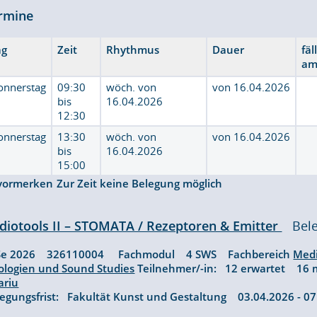
rmine
ag
Zeit
Rhythmus
Dauer
fäl
a
onnerstag
09:30
wöch. von
von 16.04.2026
bis
16.04.2026
12:30
onnerstag
13:30
wöch. von
von 16.04.2026
bis
16.04.2026
15:00
vormerken
Zur Zeit keine Belegung möglich
diotools II – STOMATA / Rezeptoren & Emitter
Bele
Se 2026 326110004 Fachmodul 4 SWS Fachbereich
Med
ologien und Sound Studies
Teilnehmer/-in: 12 erwartet 16
ariu
legungsfrist: Fakultät Kunst und Gestaltung 03.04.2026 - 