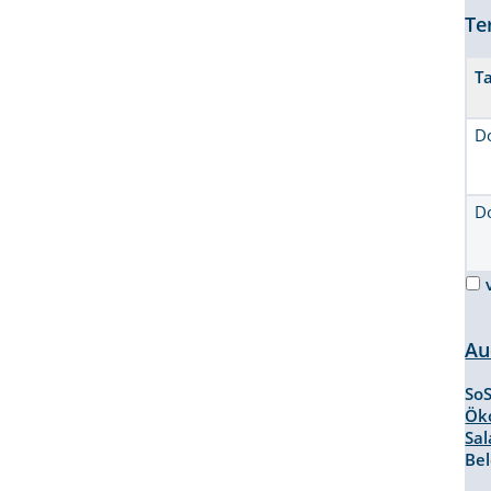
Te
T
D
D
Au
So
Ök
Sal
Be