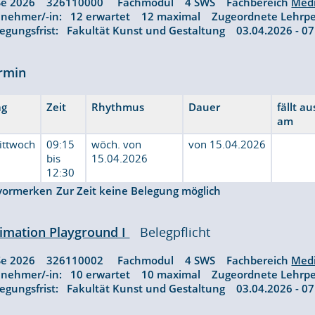
Se 2026 326110000 Fachmodul 4 SWS Fachbereich
Med
ilnehmer/-in: 12 erwartet 12 maximal Zugeordnete Lehrp
legungsfrist: Fakultät Kunst und Gestaltung 03.04.2026 - 
rmin
ag
Zeit
Rhythmus
Dauer
fällt au
am
ittwoch
09:15
wöch. von
von 15.04.2026
bis
15.04.2026
12:30
vormerken
Zur Zeit keine Belegung möglich
imation Playground I
Belegpflicht
Se 2026 326110002 Fachmodul 4 SWS Fachbereich
Med
ilnehmer/-in: 10 erwartet 10 maximal Zugeordnete Lehrp
legungsfrist: Fakultät Kunst und Gestaltung 03.04.2026 - 