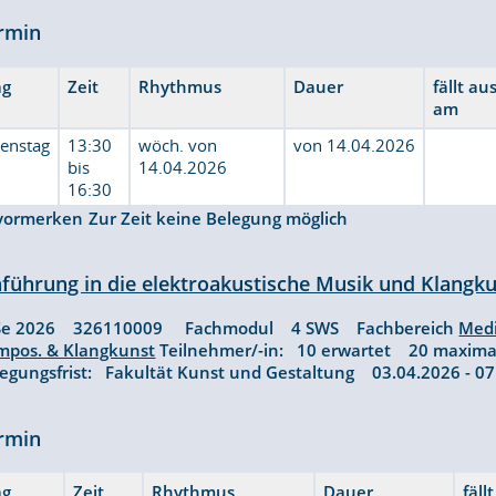
rmin
ag
Zeit
Rhythmus
Dauer
fällt au
am
ienstag
13:30
wöch. von
von 14.04.2026
bis
14.04.2026
16:30
vormerken
Zur Zeit keine Belegung möglich
nführung in die elektroakustische Musik und Klangkun
Se 2026 326110009 Fachmodul 4 SWS Fachbereich
Med
mpos. & Klangkunst
Teilnehmer/-in: 10 erwartet 20 maxim
legungsfrist: Fakultät Kunst und Gestaltung 03.04.2026 - 
rmin
ag
Zeit
Rhythmus
Dauer
fäll