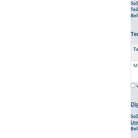
So
Te
Be
Te
T
M
Di
So
Um
Be