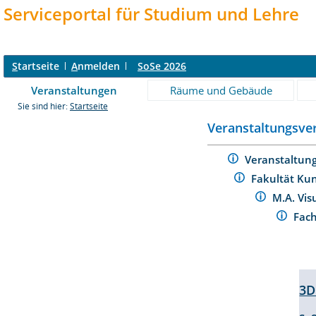
Serviceportal für Studium und Lehre
S
tartseite
A
nmelden
SoSe 2026
Veranstaltungen
Räume und Gebäude
Sie sind hier:
Startseite
Veranstaltungsver
Veranstaltun
Fakultät Ku
M.A. Vi
Fac
3D