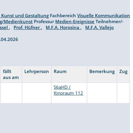
t Kunst und Gestaltung
Fachbereich
Visuelle Kommunikation
ng/Medienkunst
Professur
Medien-Ereignisse
Teilnehmer/-
issel
,
Prof. Hüfner
,
M.F.A. Horosina
,
M.F.A. Vallejo
07.04.2026
fällt
Lehrperson
Raum
Bemerkung
Zug
aus am
S6aHD /
Kinoraum 112