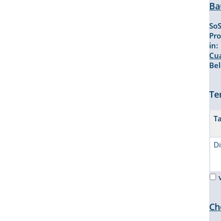
Ba
So
Pr
in
Cu
Be
Te
T
D
Ch