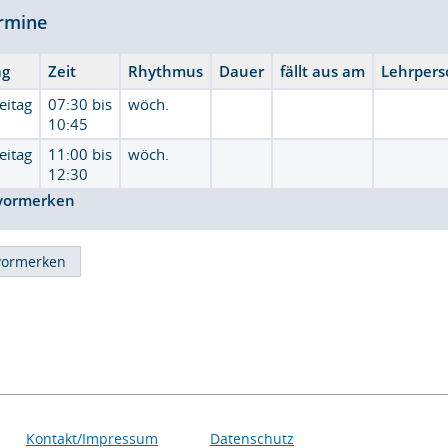
rmine
ag
Zeit
Rhythmus
Dauer
fällt aus am
Lehrpers
eitag
07:30 bis
wöch.
10:45
eitag
11:00 bis
wöch.
12:30
vormerken
Kontakt/Impressum
Datenschutz