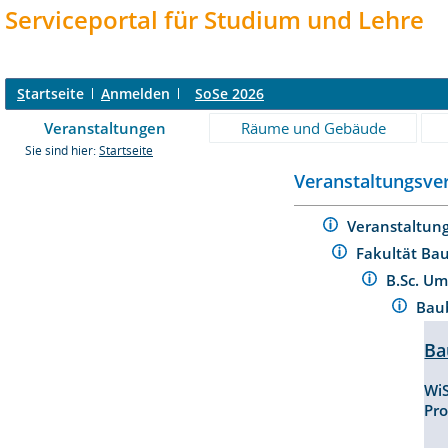
Serviceportal für Studium und Lehre
S
tartseite
A
nmelden
SoSe 2026
Veranstaltungen
Räume und Gebäude
Sie sind hier:
Startseite
Veranstaltungsver
Veranstaltun
Fakultät Ba
B.Sc. U
Baub
Ba
Wi
Pr