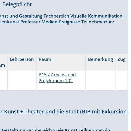
Belegpflicht
unst und Gestaltung
Fachbereich
Visuelle Kommunikation
ienkunst
Professur
Medien-Ereignisse
Teilnehmer/-in:
Lehrperson
Raum
Bemerkung
Zug
am
B15 / Arbeits- und
Projektraum 102
r Kunst + Theater und die Stadt (BIP mit Exkursion
d Gestaltung
Fachbereich
Freie Kunst
Teilnehmer/-in: