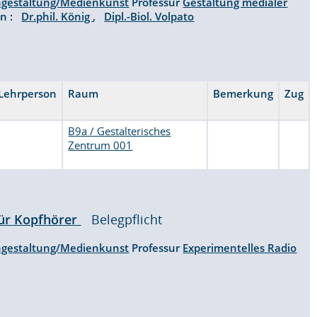
gestaltung/Medienkunst
Professur
Gestaltung medialer
en :
Dr.phil. König
,
Dipl.-Biol. Volpato
Lehrperson
Raum
Bemerkung
Zug
B9a / Gestalterisches
Zentrum 001
für Kopfhörer
Belegpflicht
gestaltung/Medienkunst
Professur
Experimentelles Radio