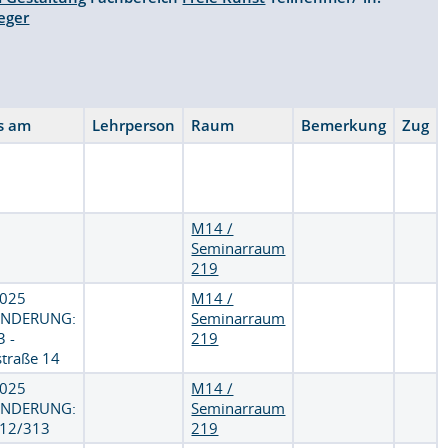
eger
us am
Lehrperson
Raum
Bemerkung
Zug
M14 /
Seminarraum
219
.2025
M14 /
NDERUNG:
Seminarraum
3 -
219
traße 14
.2025
M14 /
NDERUNG:
Seminarraum
12/313
219