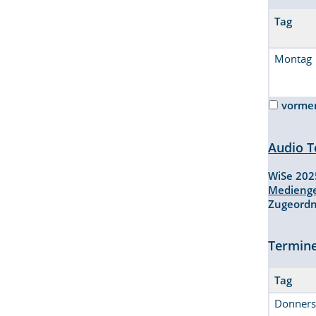
Tag
Montag
vorme
Audio T
WiSe 20
Medienge
Zugeordn
Termin
Tag
Donners