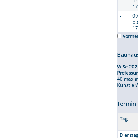
bi
17
-
09
bi
17
vorme
Bauhaus
WiSe 20
Professu
40 maxi
Künstler/
Termin
Tag
Diensta