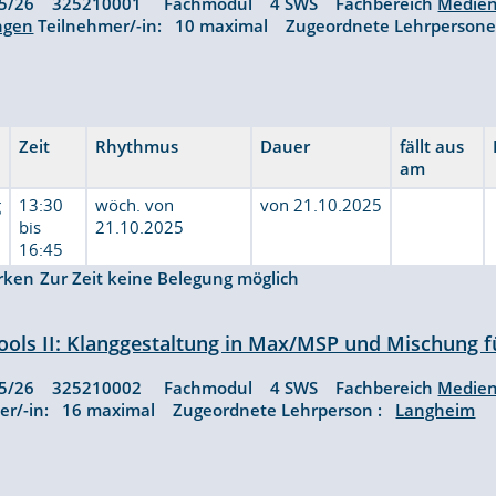
25/26 325210001 Fachmodul 4 SWS Fachbereich
Medien
ngen
Teilnehmer/-in: 10 maximal Zugeordnete Lehrperson
Zeit
Rhythmus
Dauer
fällt aus
am
g
13:30
wöch. von
von 21.10.2025
bis
21.10.2025
16:45
rken
Zur Zeit keine Belegung möglich
ools II: Klanggestaltung in Max/MSP und Mischung 
25/26 325210002 Fachmodul 4 SWS Fachbereich
Medien
er/-in: 16 maximal Zugeordnete Lehrperson :
Langheim