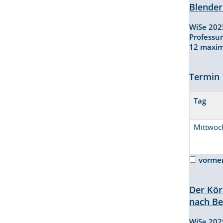
Blender
WiSe 20
Professu
12 maxi
Termin
Tag
Mittwoc
vorme
Der Kör
nach Be
WiSe 20