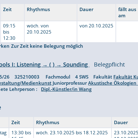
Zeit
Rhythmus
Dauer
fällt aus
am
09:15
wöch. von
von 20.10.2025
bis
20.10.2025
12:30
rken
Zur Zeit keine Belegung möglich
ools I: Listening → ( ) → Sounding
Belegpflicht
25/26 325210003 Fachmodul 4 SWS Fakultät
Fakultät K
staltung/Medienkunst
Juniorprofessur
Akustische Ökologien
ete Lehrperson :
Dipl.-Künstler/in Wang
e
Zeit
Rhythmus
Dauer
tag
13:30 bis
wöch. 23.10.2025 bis 18.12.2025
23.10.2025