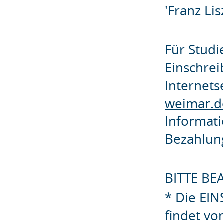
'Franz Lis
Für Studi
Einschrei
Internets
weimar.d
Informat
Bezahlun
BITTE BE
* Die EI
findet vo