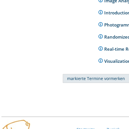
Image Analy
Introductio
Photogramm
Randomized
Real-time 
Visualizati