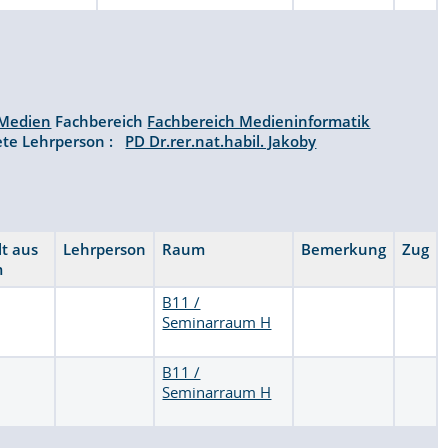
 Medien
Fachbereich
Fachbereich Medieninformatik
te Lehrperson :
PD Dr.rer.nat.habil. Jakoby
lt aus
Lehrperson
Raum
Bemerkung
Zug
m
B11 /
Seminarraum H
B11 /
Seminarraum H