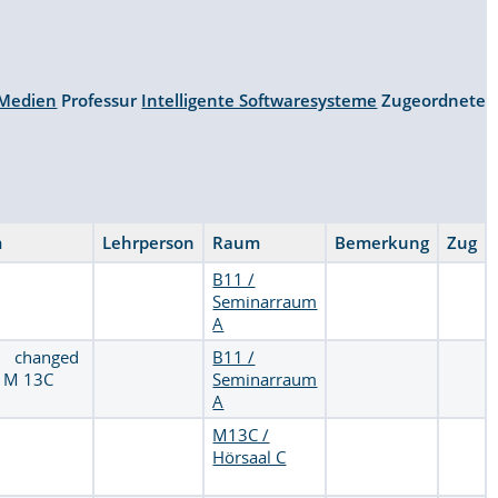
 Medien
Professur
Intelligente Softwaresysteme
Zugeordnete
m
Lehrperson
Raum
Bemerkung
Zug
B11 /
Seminarraum
A
5 changed
B11 /
, M 13C
Seminarraum
A
M13C /
Hörsaal C