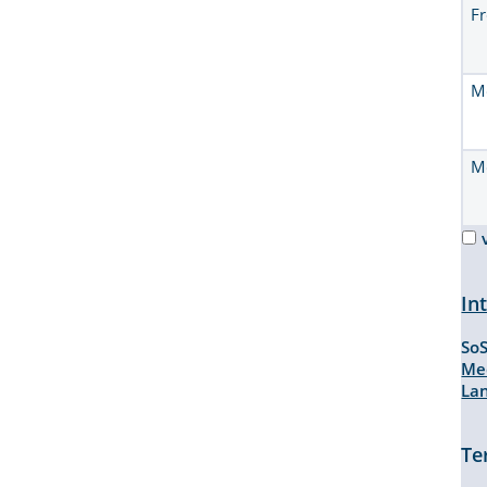
Fr
M
M
In
So
Me
La
Te