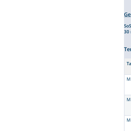
Ge
So
30
Te
T
M
M
M