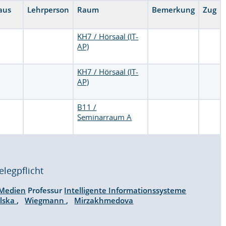
 aus
Lehrperson
Raum
Bemerkung
Zug
KH7 / Hörsaal (IT-
AP)
KH7 / Hörsaal (IT-
AP)
B11 /
Seminarraum A
elegpflicht
 Medien
Professur
Intelligente Informationssysteme
olska
,
Wiegmann
,
Mirzakhmedova