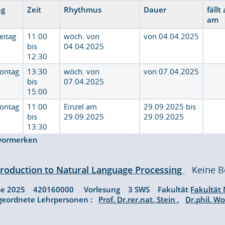
ag
Zeit
Rhythmus
Dauer
fällt
am
eitag
11:00
wöch. von
von 04.04.2025
bis
04.04.2025
12:30
ontag
13:30
wöch. von
von 07.04.2025
bis
07.04.2025
15:00
ontag
11:00
Einzel am
29.09.2025 bis
bis
29.09.2025
29.09.2025
13:30
vormerken
troduction to Natural Language Processing
Keine B
Se 2025 420160000 Vorlesung 3 SWS Fakultät
Fakultät
geordnete Lehrpersonen :
Prof. Dr.rer.nat. Stein
,
Dr.phil. W