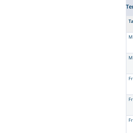
Te
T
M
M
Fr
Fr
Fr