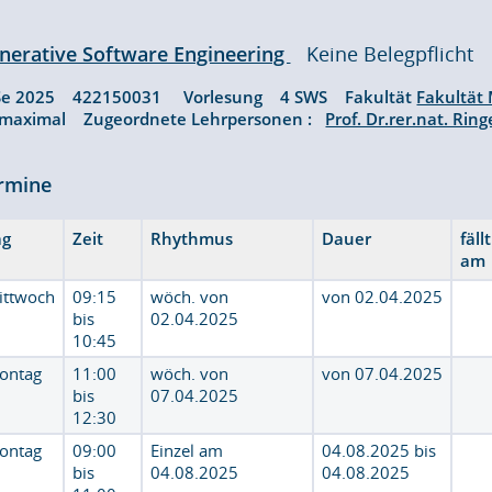
nerative Software Engineering
Keine Belegpflicht
Se 2025 422150031 Vorlesung 4 SWS Fakultät
Fakultät
 maximal Zugeordnete Lehrpersonen :
Prof. Dr.rer.nat. Rin
rmine
ag
Zeit
Rhythmus
Dauer
fäll
am
ittwoch
09:15
wöch. von
von 02.04.2025
bis
02.04.2025
10:45
ontag
11:00
wöch. von
von 07.04.2025
bis
07.04.2025
12:30
ontag
09:00
Einzel am
04.08.2025 bis
bis
04.08.2025
04.08.2025