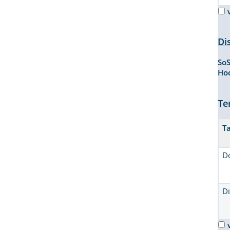
Di
So
Ho
Te
T
D
D