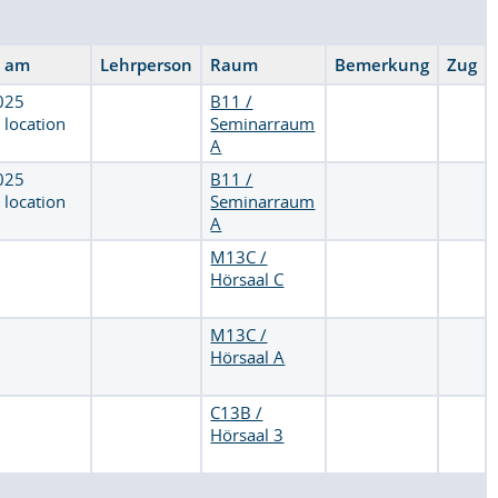
s am
Lehrperson
Raum
Bemerkung
Zug
2025
B11 /
 location
Seminarraum
A
2025
B11 /
 location
Seminarraum
A
M13C /
Hörsaal C
M13C /
Hörsaal A
C13B /
Hörsaal 3