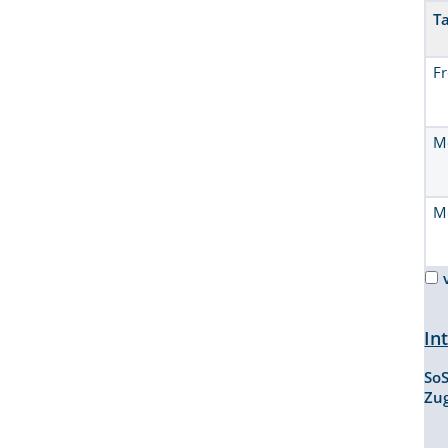
T
Fr
M
M
In
So
Zu