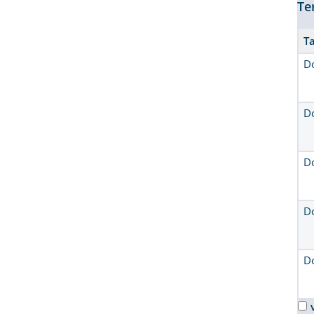
Te
T
D
D
D
D
D