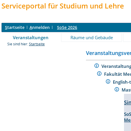
Serviceportal für Studium und Lehre
S
tartseite
A
nmelden
SoSe 2026
Veranstaltungen
Räume und Gebäude
Sie sind hier:
Startseite
Veranstaltungsver
Veranstaltun
Fakultät Me
English-
Mas
Si
So
Me