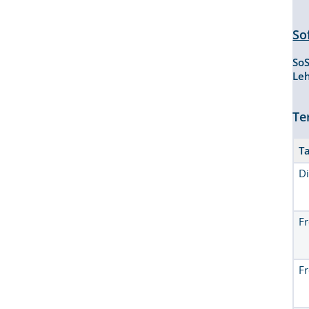
So
So
Le
Te
T
D
Fr
Fr