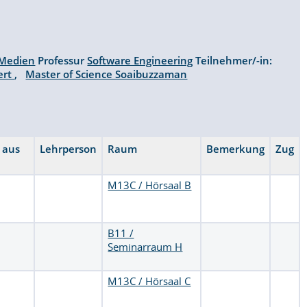
 Medien
Professur
Software Engineering
Teilnehmer/-in:
gert
,
Master of Science Soaibuzzaman
t aus
Lehrperson
Raum
Bemerkung
Zug
M13C / Hörsaal B
B11 /
Seminarraum H
M13C / Hörsaal C