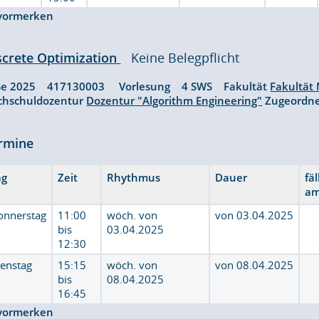
vormerken
screte Optimization
Keine Belegpflicht
Se 2025 417130003 Vorlesung 4 SWS Fakultät
Fakultät
chschuldozentur
Dozentur "Algorithm Engineering"
Zugeordne
rmine
ag
Zeit
Rhythmus
Dauer
fäl
a
onnerstag
11:00
wöch. von
von 03.04.2025
bis
03.04.2025
12:30
ienstag
15:15
wöch. von
von 08.04.2025
bis
08.04.2025
16:45
vormerken