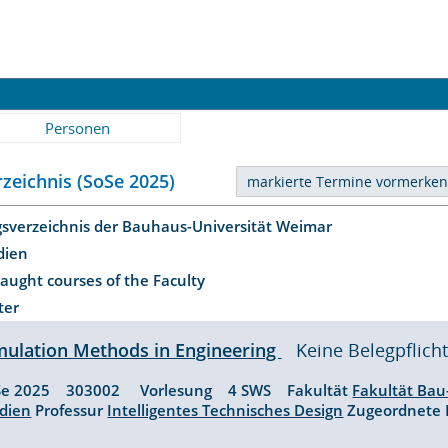
Personen
zeichnis (SoSe 2025)
gsverzeichnis der Bauhaus-Universität Weimar
dien
taught courses of the Faculty
ter
mulation Methods in Engineering
Keine Belegpflich
Se 2025 303002 Vorlesung 4 SWS Fakultät
Fakultät Bau
dien
Professur
Intelligentes Technisches Design
Zugeordnete 