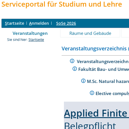
Serviceportal für Studium und Lehre
S
tartseite
A
nmelden
SoSe 2026
Veranstaltungen
Räume und Gebäude
Sie sind hier:
Startseite
Veranstaltungsverzeichnis 
Veranstaltungsverzeichn
Fakultät Bau- und Umw
M.Sc. Natural hazar
Elective compu
Applied Finit
Belegpflicht