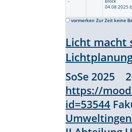
-
Block
04.08.2025 
vormerken
Zur Zeit keine B
Licht macht 
Lichtplanun
SoSe 2025 2
https://mood
id=53544
Fak
Umweltingen
II
Abteilung
U