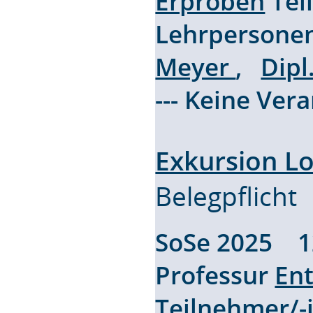
Erproben
Tei
Lehrpersone
Meyer
,
Dipl
--- Keine Ver
Exkursion L
Belegpflicht
SoSe 2025 
Professur
En
Teilnehmer/