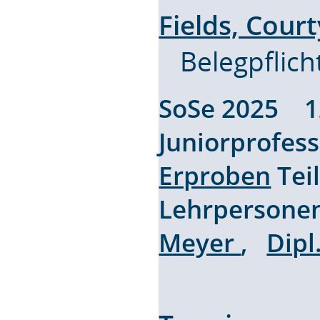
Fields, Cour
Belegpflich
SoSe 2025 
Juniorprofes
Erproben
Tei
Lehrpersone
Meyer
,
Dipl