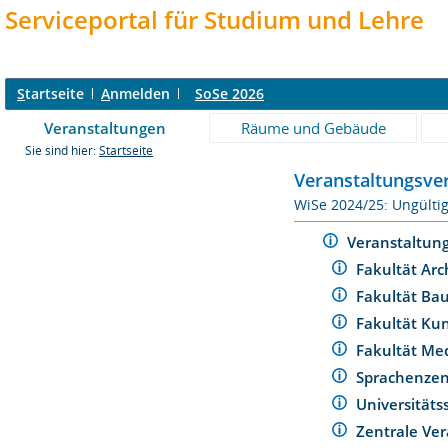
Serviceportal für Studium und Lehre
S
tartseite
A
nmelden
SoSe 2026
Veranstaltungen
Räume und Gebäude
Sie sind hier:
Startseite
Veranstaltungsver
WiSe 2024/25: Ungülti
Veranstaltun
Fakultät Arc
Fakultät Ba
Fakultät Ku
Fakultät Me
Sprachenze
Universität
Zentrale Ver