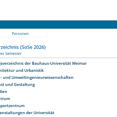
Personen
zeichnis (SoSe 2026)
ges Semester
gsverzeichnis der Bauhaus-Universität Weimar
hitektur und Urbanistik
u- und Umweltingenieurwissenschaften
nst und Gestaltung
dien
ntrum
ssportzentrum
anstaltungen der Universität