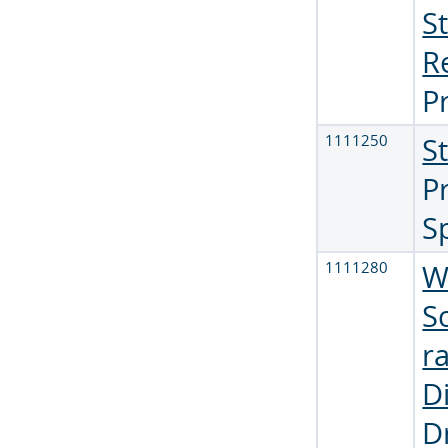
S
R
P
1111250
S
Pr
S
1111280
W
S
r
D
D