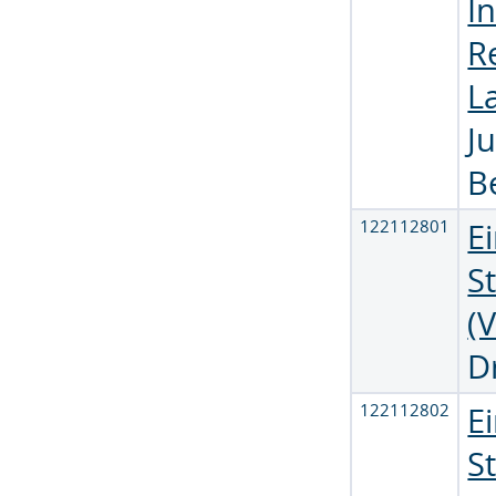
I
R
L
Ju
B
122112801
E
S
(
D
122112802
E
S