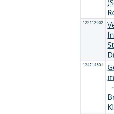
(
R
122112902
V
I
S
D
124214601
G
m
B
K