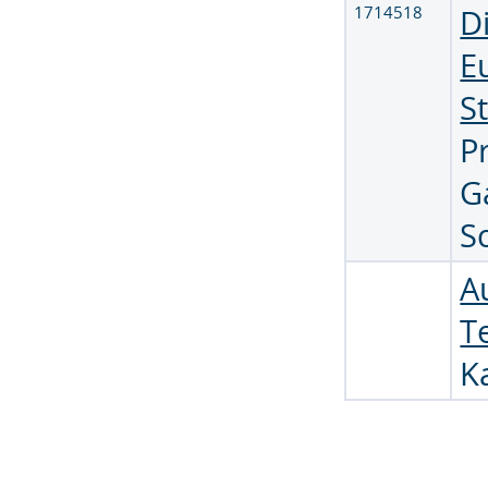
1714518
D
E
S
Pr
G
S
A
Te
K