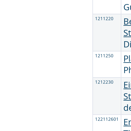
G
1211220
B
S
D
1211250
P
P
1212230
E
S
d
122112601
E