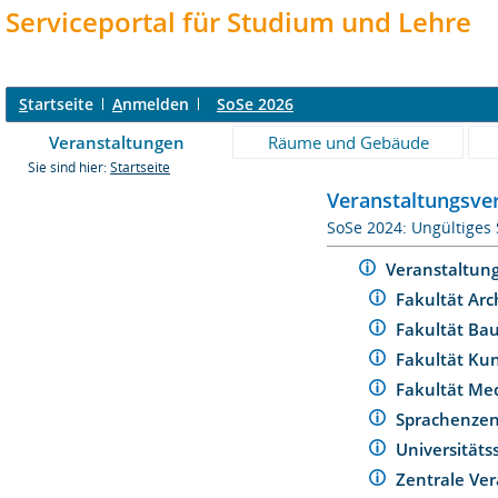
Serviceportal für Studium und Lehre
S
tartseite
A
nmelden
SoSe 2026
Veranstaltungen
Räume und Gebäude
Sie sind hier:
Startseite
Veranstaltungsver
SoSe 2024: Ungültiges
Veranstaltun
Fakultät Arc
Fakultät Ba
Fakultät Ku
Fakultät Me
Sprachenze
Universität
Zentrale Ver