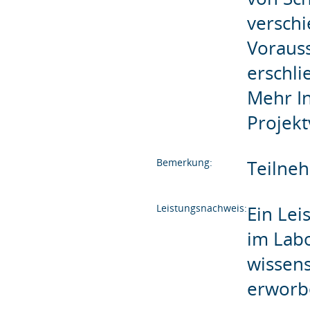
verschi
Voraus
erschli
Mehr I
Projek
Bemerkung:
Teilne
Leistungsnachweis:
Ein Lei
im Labo
wissens
erworb