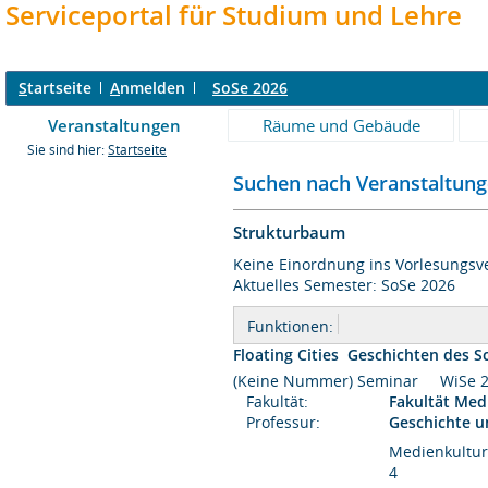
Serviceportal für Studium und Lehre
S
tartseite
A
nmelden
SoSe 2026
Veranstaltungen
Räume und Gebäude
Sie sind hier:
Startseite
Suchen nach Veranstaltunge
Strukturbaum
Keine Einordnung ins Vorlesungsve
Aktuelles Semester: SoSe 2026
Funktionen:
Floating Cities  Geschichten des S
(Keine Nummer) Seminar WiS
Fakultät:
Fakultät Me
Professur:
Geschichte u
Medienkultur
4