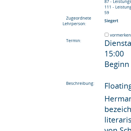
87 - Leistun
111 - Leistu
59
Zugeordnete
Siegert
Lehrperson:
vormerke
Termin:
Dienst
15:00 
Beginn
Beschreibung:
Floati
Herman 
bezeich
literar
von Sch