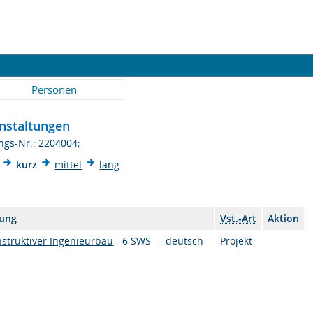
Personen
nstaltungen
ngs-Nr.: 2204004;
kurz
mittel
lang
tung
Vst.-Art
Aktion
nstruktiver Ingenieurbau
- 6 SWS - deutsch
Projekt