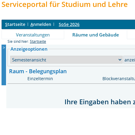
Serviceportal für Studium und Lehre
S
tartseite
A
nmelden
SoSe 2026
Veranstaltungen
Räume und Gebäude
Sie sind hier:
Startseite
>
Anzeigeoptionen
Raum - Belegungsplan
Einzeltermin
Blockveranstalt
Ihre Eingaben haben z