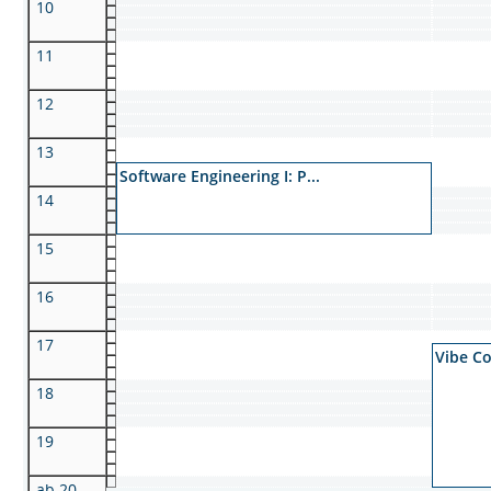
10
11
12
13
Software Engineering I: P...
14
15
16
17
Vibe C
18
19
ab 20