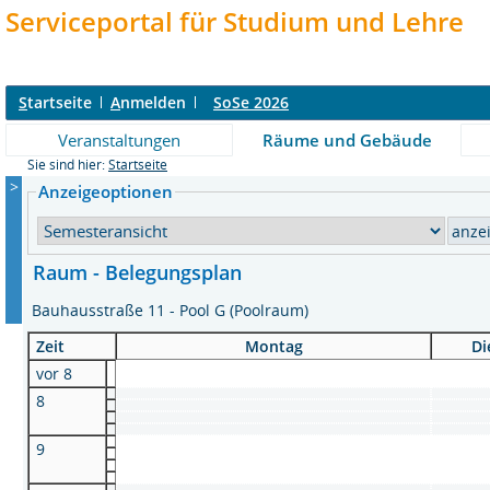
Serviceportal für Studium und Lehre
S
tartseite
A
nmelden
SoSe 2026
Veranstaltungen
Räume und Gebäude
Sie sind hier:
Startseite
>
Anzeigeoptionen
Raum - Belegungsplan
Bauhausstraße 11 - Pool G (Poolraum)
Zeit
Montag
Di
vor 8
8
9