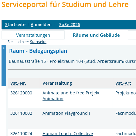
Serviceportal für Studium und Lehre
S
tartseite
A
nmelden
SoSe 2026
Veranstaltungen
Räume und Gebäude
Sie sind hier:
Startseite
>
Raum - Belegungsplan
Bauhausstraße 15 - Projektraum 104 (Stud. Arbeitsraum/Kur
Vst.-Nr.
Veranstaltung
Vst.-Art
326120000
Animate and be free Projekt
Projektmo
Animation
326110002
Animation Playground I
Fachmodu
326110024
Human Touch: Collective
Fachmodu