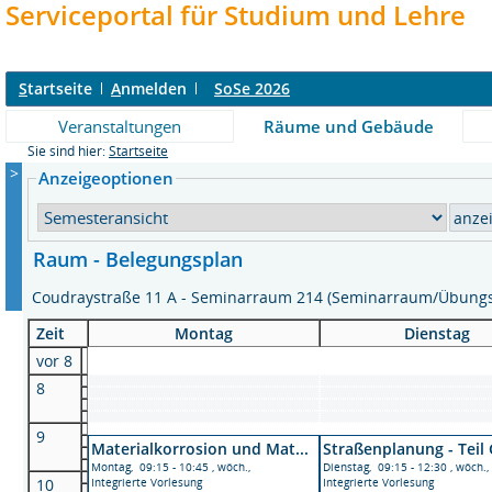
Serviceportal für Studium und Lehre
S
tartseite
A
nmelden
SoSe 2026
Veranstaltungen
Räume und Gebäude
Sie sind hier:
Startseite
>
Anzeigeoptionen
Raum - Belegungsplan
Coudraystraße 11 A - Seminarraum 214 (Seminarraum/Übun
Zeit
Montag
Dienstag
vor 8
8
9
Materialkorrosion und Mat...
Straßenplanung - Teil 
Montag, 09:15 - 10:45 , wöch.,
Dienstag, 09:15 - 12:30 , wöch.,
10
Integrierte Vorlesung
Integrierte Vorlesung