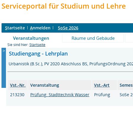
Serviceportal für Studium und Lehre
S
tartseite
A
nmelden
SoSe 2026
Veranstaltungen
Räume und Gebäude
Sie sind hier:
Startseite
>
Studiengang - Lehrplan
Urbanistik (B.Sc.), PV 2020 Abschluss BS, PrüfungsOrdnung 
Vst.-Nr.
Veranstaltung
Vst.-Art
Semes
213230
Prüfung: Stadttechnik Wasser
Prüfung
SoSe 