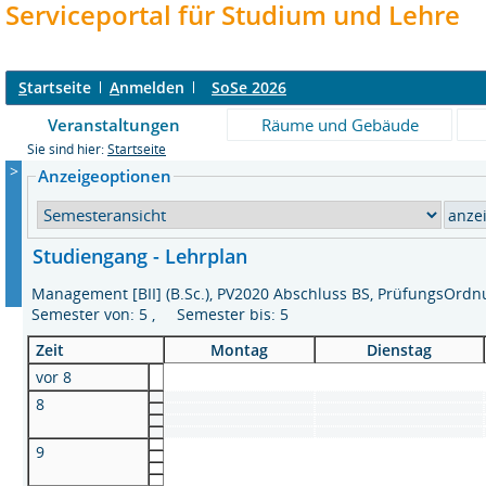
Serviceportal für Studium und Lehre
S
tartseite
A
nmelden
SoSe 2026
Veranstaltungen
Räume und Gebäude
Sie sind hier:
Startseite
>
Anzeigeoptionen
Studiengang - Lehrplan
Management [BII] (B.Sc.), PV2020 Abschluss BS, PrüfungsOrd
Semester von: 5 , Semester bis: 5
Zeit
Montag
Dienstag
vor 8
8
9