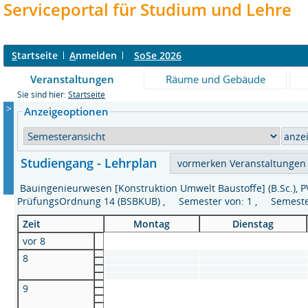
Serviceportal für Studium und Lehre
S
tartseite
A
nmelden
SoSe 2026
Veranstaltungen
Räume und Gebäude
Sie sind hier:
Startseite
>
Anzeigeoptionen
Studiengang - Lehrplan
Bauingenieurwesen [Konstruktion Umwelt Baustoffe] (B.Sc.), P
PrüfungsOrdnung 14 (BSBKUB) , Semester von: 1 , Semeste
Zeit
Montag
Dienstag
vor 8
8
9