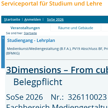
Serviceportal für Studium und Lehre
S
tartseite
A
nmelden
SoSe 2026
Veranstaltungen
Räume und Gebäude
Sie sind hier:
Startseite
>
Studiengang - Lehrplan
Medienkunst/Mediengestaltung (B.F.A.), PV19 Abschluss BF, 
(BFMKG)
3Dimensions – From cub
Belegpflicht
SoSe 2026 Nr.: 326110
Fachbereich
Mediengestalt