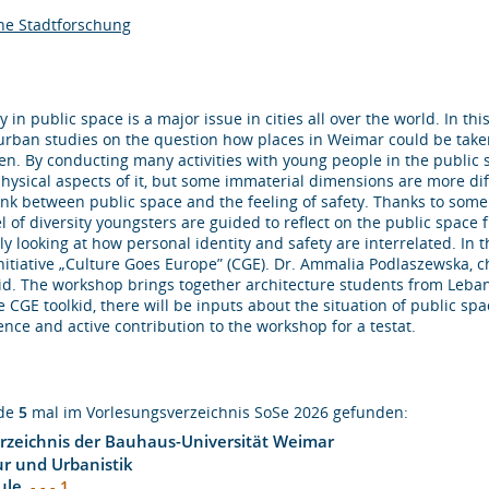
che Stadtforschung
y in public space is a major issue in cities all over the world. In 
urban studies on the question how places in Weimar could be taken 
n. By conducting many activities with young people in the public sp
physical aspects of it, but some immaterial dimensions are more dif
ink between public space and the feeling of safety. Thanks to some 
 of diversity youngsters are guided to reflect on the public space fr
y looking at how personal identity and safety are interrelated. In 
nitiative „Culture Goes Europe” (CGE). Dr. Ammalia Podlaszewska, cha
kid. The workshop brings together architecture students from Leba
he CGE toolkid, there will be inputs about the situation of public
ence and active contribution to the workshop for a testat.
rde
5
mal im Vorlesungsverzeichnis SoSe 2026 gefunden:
rzeichnis der Bauhaus-Universität Weimar
ur und Urbanistik
ule
- - - 1