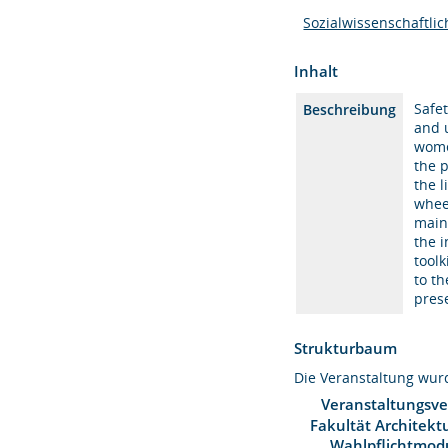
Sozialwissenschaftli
Inhalt
Safet
Beschreibung
and 
wome
the 
the l
wheel
mainl
the i
tool
to t
pres
Strukturbaum
Die Veranstaltung wu
Veranstaltungsve
Fakultät Architekt
Wahlpflichtmod