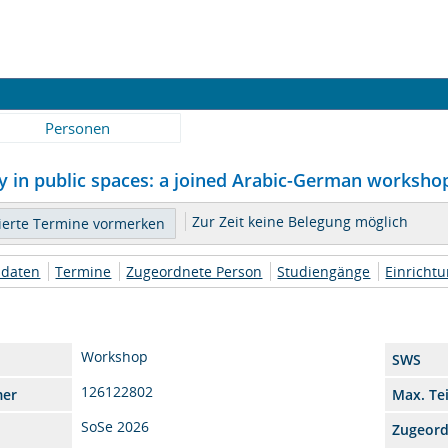
Personen
ty in public spaces: a joined Arabic-German workshop
Zur Zeit keine Belegung möglich
daten
Termine
Zugeordnete Person
Studiengänge
Einricht
Workshop
SWS
126122802
mer
Max. Te
SoSe 2026
Zugeor