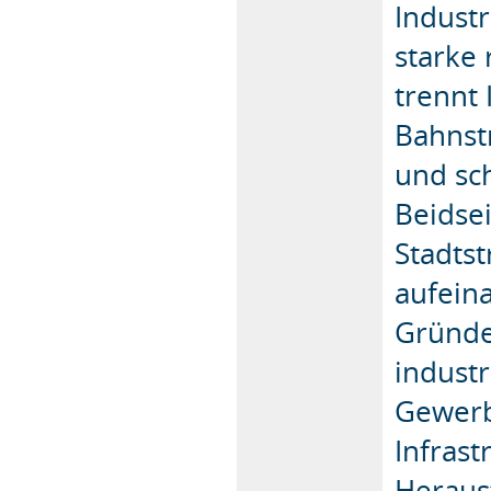
Industr
starke
trennt 
Bahnst
und sc
Beidsei
Stadts
aufein
Gründe
indust
Gewerb
Infrast
Heraus