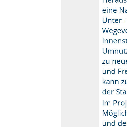
eine Na
Unter-
Wegeve
Innens
Umnutz
zu neu
und Fr
kann z
der Sta
Im Pro
Möglic
und de