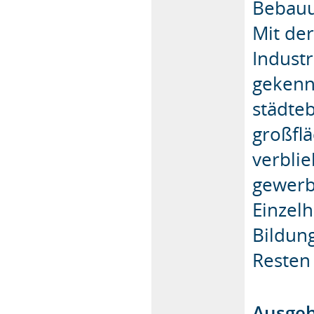
Bebauu
Mit der
Industr
gekenn
städte
großfl
verbli
gewerb
Einzel
Bildun
Resten 
Ausgeh