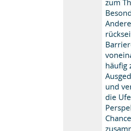
zum Th
Besonde
Andere
rückse
Barrie
vonein
häufig 
Ausged
und ver
die Uf
Perspe
Chance
zusamm