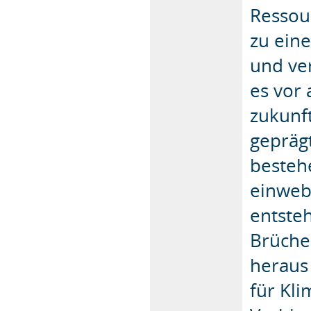
Ressour
zu eine
und ve
es vor 
zukunft
geprägt
besteh
einweb
entsteh
Brüche
heraus
für Kli