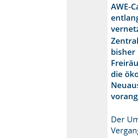
AWE-Ca
entlan
vernet
Zentral
bisher
Freirä
die ök
Neuaus
vorang
Der Um
Vergan