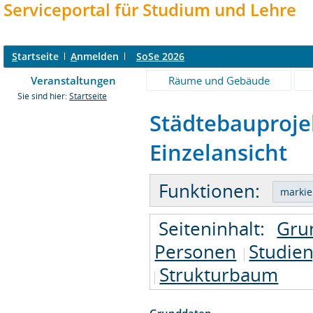
Serviceportal für Studium und Lehre
S
tartseite
A
nmelden
SoSe 2026
Veranstaltungen
Räume und Gebäude
Sie sind hier:
Startseite
Städtebauproje
Einzelansicht
Funktionen:
Seiteninhalt:
Gru
Personen
Studie
Strukturbaum
Grunddaten