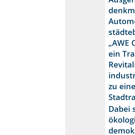
denkma
Automo
städte
„AWE C
ein Tr
Revita
indust
zu ein
Stadtr
Dabei 
ökolog
demokr