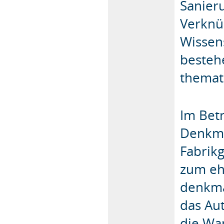
Sanier
Verknü
Wissens
besteh
themat
Im Bet
Denkma
Fabrik
zum eh
denkma
das Au
die War