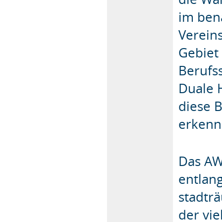
im ben
Verein
Gebiet 
Berufs
Duale 
diese 
erkenn
Das AW
entlan
stadträ
der vi