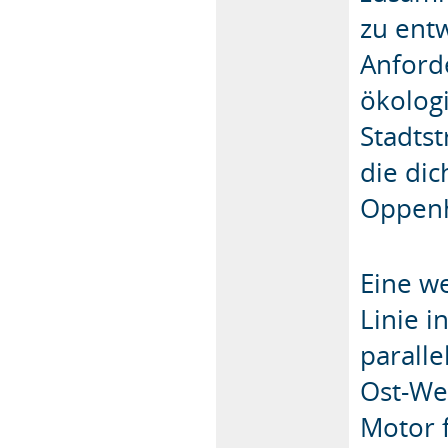
zu entw
Anford
ökolog
Stadts
die di
Oppenh
Eine w
Linie i
paralle
Ost-We
Motor f