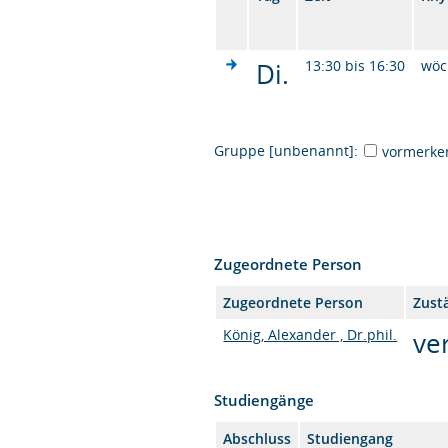
Di.
13:30 bis 16:30
wöc
Gruppe [unbenannt]:
vormerke
Zugeordnete Person
Zugeordnete Person
Zust
König, Alexander , Dr.phil.
ve
Studiengänge
Abschluss
Studiengang