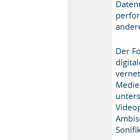
Daten
perfo
ander
Der Fo
digita
vernet
Medie
unters
Videop
Ambiso
Sonifi