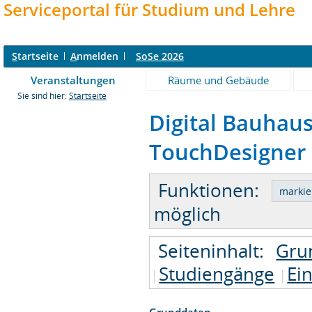
Serviceportal für Studium und Lehre
S
tartseite
A
nmelden
SoSe 2026
Veranstaltungen
Räume und Gebäude
Sie sind hier:
Startseite
Digital Bauhaus
TouchDesigner -
Funktionen:
möglich
Seiteninhalt:
Gru
Studiengänge
Ei
Grunddaten