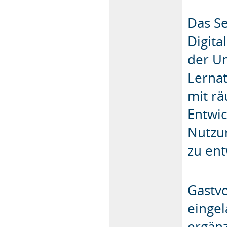
Das Se
Digit
der Un
Lernat
mit r
Entwi
Nutzu
zu ent
Gastv
einge
ergänz