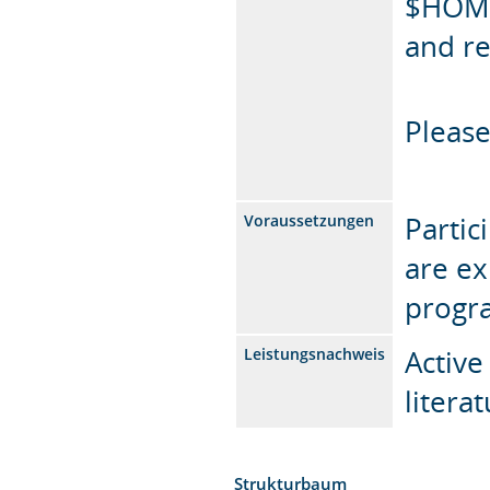
$HOME]
and re
Please
Partic
Voraussetzungen
are ex
progr
Active
Leistungsnachweis
liter
Strukturbaum