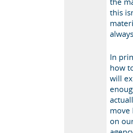
the ma
this i
materi
alway
In pri
how to
will 
enough
actua
move 
on ou
agency