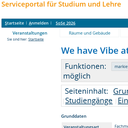
Serviceportal für Studium und Lehre
S
tartseite
A
nmelden
SoSe 2026
Veranstaltungen
Räume und Gebäude
Sie sind hier:
Startseite
We have Vibe at
Funktionen:
möglich
Seiteninhalt:
Gru
Studiengänge
Ei
Grunddaten
Fachm
Veranstaltungsart