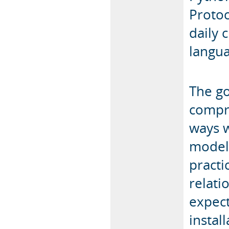
Protoc
daily 
langu
The go
compr
ways w
model
practi
relati
expec
instal