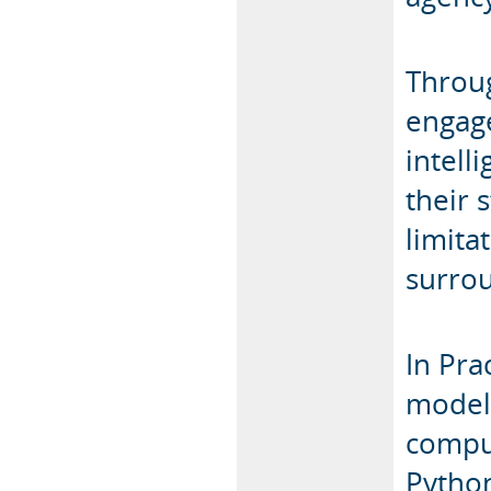
Throug
engage
intell
their 
limita
surro
In Pra
model
comput
Pytho