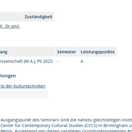
Zuständigkeit
., Dr.phil.
gang
Semester
Leistungspunkte
ssenschaft (M.A.), PV 2023
-
6
htungen
ie der Kulturtechniken
Ausgangspunkt des Seminars sind die nahezu gleichzeitigen instit
Center für Contemporary Cultural Studies (CCCS) in Birmingham u
Berlin. Ausgehend von diesen parallelen Gründungsmomenten Anf