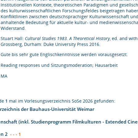
Institutionellen Kontexte, theoretischen Paradigmen und gesells
des kulturwissenschaftlichen Forschungsfeldes beigetragen haben.
Konfliktlinien zwischen deutschsprachiger Kulturwissenschaft und 
anhaltende Bedeutung für aktuelle kultur- und medienwissenschaft
Widerstand.
Stuart Hall:
Cultural Studies 1983. A Theoretical History
, ed. and wit
Grossberg, Durham: Duke University Press 2016.
Gute bis sehr gute Englischkenntnisse werden vorausgesetzt.
Reading responses und Sitzungsmoderation; Hausarbeit
MA
rde
1
mal im Vorlesungsverzeichnis SoSe 2026 gefunden:
rzeichnis der Bauhaus-Universität Weimar
nschaft (inkl. Studienprogramm Filmkulturen - Extended Cin
en 2
- - - 1