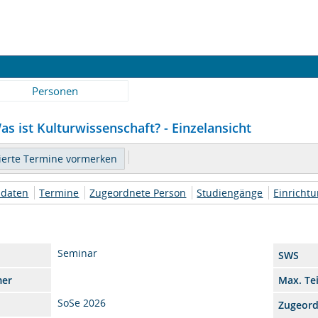
Personen
as ist Kulturwissenschaft? - Einzelansicht
daten
Termine
Zugeordnete Person
Studiengänge
Einricht
Seminar
SWS
mer
Max. Te
SoSe 2026
Zugeor