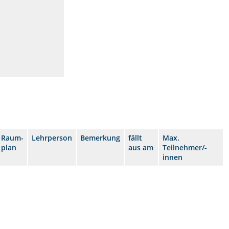
Raum-
Lehrperson
Bemerkung
fällt
Max.
plan
aus am
Teilnehmer/-
innen