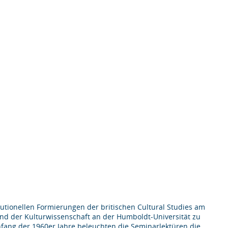
utionellen Formierungen der britischen Cultural Studies am
nd der Kulturwissenschaft an der Humboldt-Universität zu
ang der 1960er Jahre beleuchten die Seminarlektüren die