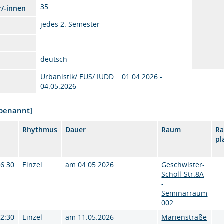
35
r/-innen
jedes 2. Semester
deutsch
Urbanistik/ EUS/ IUDD 01.04.2026 -
04.05.2026
nbenannt]
Rhythmus
Dauer
Raum
R
pl
16:30
Einzel
am 04.05.2026
Geschwister-
Scholl-Str.8A
-
Seminarraum
002
12:30
Einzel
am 11.05.2026
Marienstraße