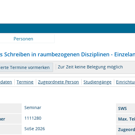
Personen
s Schreiben in raumbezogenen Disziplinen - Einzelan
Zur Zeit keine Belegung möglich
daten
Termine
Zugeordnete Person
Studiengänge
Einricht
Seminar
SWS
1111280
mer
Max. Te
SoSe 2026
Zugeor