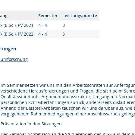
gang
Semester
Leistungspunkte
k (B.Sc.), PV 2021
4 - 4
3
k (B.Sc.), PV 2022
4 - 4
3
htungen
aumforschung
Im Seminar setzen wir uns mit den Arbeitsschritten zur Anfertigun
verschiedene Herausforderungen und Fragen, die sich beim Schreib
Qualitätsstandards, Argumentationsstruktur, Umgang mit Normativi
persönlichen Schreiberfahrungen zurück, andererseits diskutiere
Anhand der Beispiel-Arbeiten tauschen wir uns darüber aus, wie
vorgegebenen Rahmenbedingungen einer Abschlussarbeit geling
Präsentation in den Sitzungen
Das Seminar richtet sich an die Studierenden des 8. FS aus dem B