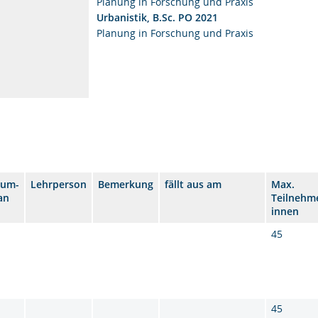
Planung in Forschung und Praxis
Urbanistik, B.Sc. PO 2021
Planung in Forschung und Praxis
aum-
Lehrperson
Bemerkung
fällt aus am
Max.
an
Teilnehme
innen
45
45