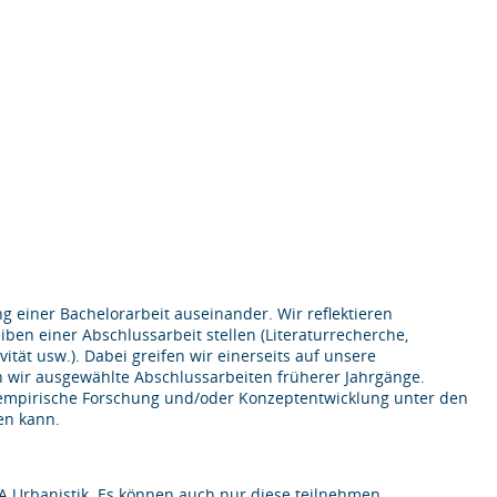
g einer Bachelorarbeit auseinander. Wir reflektieren
en einer Abschlussarbeit stellen (Literaturrecherche,
tät usw.). Dabei greifen wir einerseits auf unsere
n wir ausgewählte Abschlussarbeiten früherer Jahrgänge.
 empirische Forschung und/oder Konzeptentwicklung unter den
en kann.
A Urbanistik. Es können auch nur diese teilnehmen.