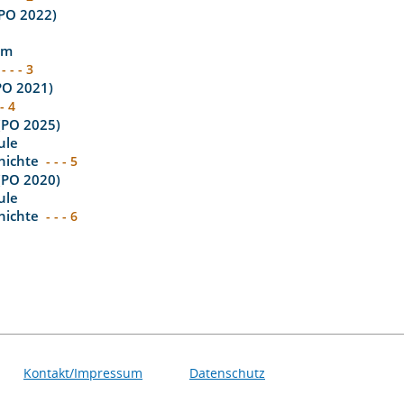
(PO 2022)
um
- - - 3
(PO 2021)
 - 4
 (PO 2025)
ule
hichte
- - - 5
 (PO 2020)
ule
hichte
- - - 6
Kontakt/Impressum
Datenschutz