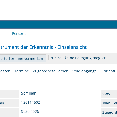
Personen
strument der Erkenntnis - Einzelansicht
Zur Zeit keine Belegung möglich
daten
Termine
Zugeordnete Person
Studiengänge
Einricht
Seminar
SWS
126114602
mer
Max. Te
SoSe 2026
Zugeor