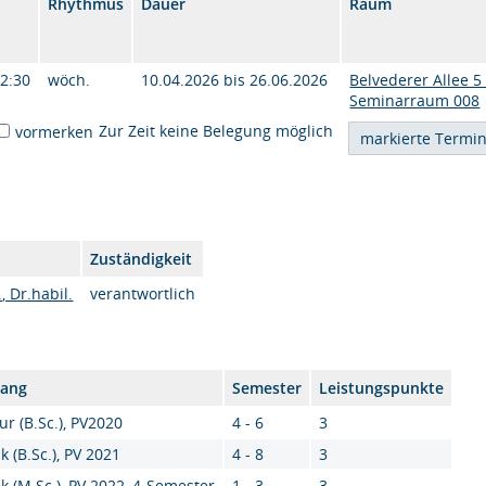
Rhythmus
Dauer
Raum
12:30
wöch.
10.04.2026 bis 26.06.2026
Belvederer Allee 5 
Seminarraum 008
Zur Zeit keine Belegung möglich
vormerken
Zuständigkeit
, Dr.habil.
verantwortlich
gang
Semester
Leistungspunkte
ur (B.Sc.), PV2020
4 - 6
3
k (B.Sc.), PV 2021
4 - 8
3
k (M.Sc.), PV 2022, 4-Semester
1 - 3
3