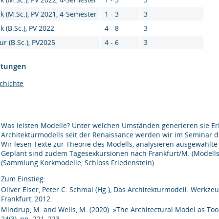
k (M.Sc.), PV 2021, 4-Semester
1 - 3
3
k (B.Sc.), PV 2022
4 - 8
3
ur (B.Sc.), PV2025
4 - 6
3
htungen
chichte
Was leisten Modelle? Unter welchen Umständen generieren sie Erk
Architekturmodells seit der Renaissance werden wir im Seminar
Wir lesen Texte zur Theorie des Modells, analysieren ausgewählte
Geplant sind zudem Tagesexkursionen nach Frankfurt/M. (Model
(Sammlung Korkmodelle, Schloss Friedenstein).
Zum Einstieg:
Oliver Elser, Peter C. Schmal (Hg.), Das Architekturmodell: Werkze
Frankfurt, 2012.
Mindrup, M. and Wells, M. (2020): »The Architectural Model as To
24(3), pp. 221–223.