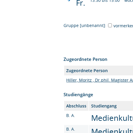
Fr.
13:30 bis 15:00
wöc
Gruppe [unbenannt]:
vormerke
Zugeordnete Person
Zugeordnete Person
Hiller, Moritz , Dr.phil. Magister 
Studiengänge
Abschluss
Studiengang
B. A.
Medienkultu
B. A.
Medienkultu