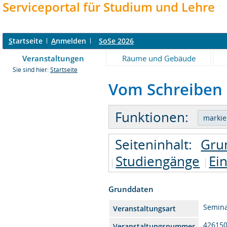
Serviceportal für Studium und Lehre
S
tartseite
A
nmelden
SoSe 2026
Veranstaltungen
Räume und Gebäude
Sie sind hier:
Startseite
Vom Schreiben -
Funktionen:
Seiteninhalt:
Gru
Studiengänge
Ei
Grunddaten
Semin
Veranstaltungsart
42615
Veranstaltungsnummer