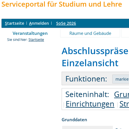
Serviceportal für Studium und Lehre
S
tartseite
A
nmelden
SoSe 2026
Veranstaltungen
Räume und Gebäude
Sie sind hier:
Startseite
Abschlusspräsen
Einzelansicht
Funktionen:
Seiteninhalt:
Gru
Einrichtungen
St
Grunddaten