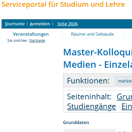
Serviceportal für Studium und Lehre
S
tartseite
A
nmelden
SoSe 2026
Veranstaltungen
Räume und Gebäude
Sie sind hier:
Startseite
Master-Kolloq
Medien - Einzel
Funktionen:
Seiteninhalt:
Gru
Studiengänge
Ei
Grunddaten