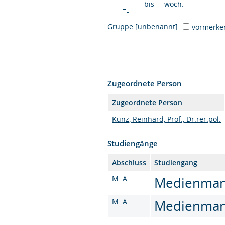
-.
bis
wöch.
Gruppe [unbenannt]:
vormerke
Zugeordnete Person
Zugeordnete Person
Kunz, Reinhard, Prof., Dr.rer.pol.
Studiengänge
Abschluss
Studiengang
M. A.
Medienmana
M. A.
Medienmana