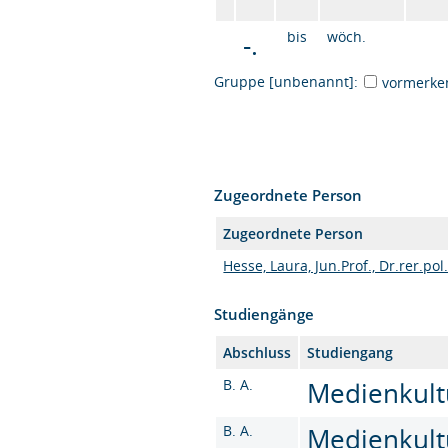
-.
bis
wöch.
Gruppe [unbenannt]:
vormerke
Zugeordnete Person
Zugeordnete Person
Hesse, Laura, Jun.Prof., Dr.rer.po
Studiengänge
Abschluss
Studiengang
B. A.
Medienkultu
B. A.
Medienkultu