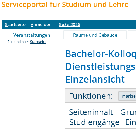
Serviceportal für Studium und Lehre
S
tartseite
A
nmelden
SoSe 2026
Veranstaltungen
Räume und Gebäude
Sie sind hier:
Startseite
Bachelor-Kollo
Dienstleistun
Einzelansicht
Funktionen:
Seiteninhalt:
Gru
Studiengänge
Ei