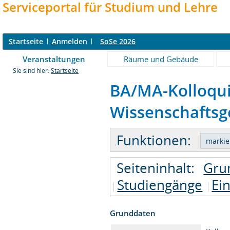
Serviceportal für Studium und Lehre
S
tartseite
A
nmelden
SoSe 2026
Veranstaltungen
Räume und Gebäude
Sie sind hier:
Startseite
BA/MA-Kolloqu
Wissenschaftsge
Funktionen:
Seiteninhalt:
Gru
Studiengänge
Ei
Grunddaten