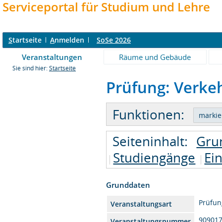
Serviceportal für Studium und Lehre
S
tartseite
A
nmelden
SoSe 2026
Veranstaltungen
Räume und Gebäude
Sie sind hier:
Startseite
Prüfung: Verkeh
Funktionen:
Seiteninhalt:
Gru
Studiengänge
Ei
Grunddaten
Prüfun
Veranstaltungsart
90901
Veranstaltungsnummer