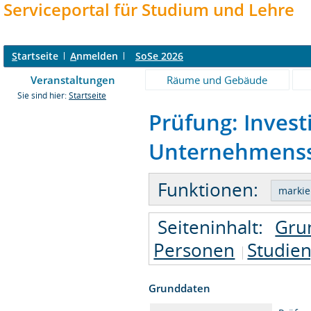
Serviceportal für Studium und Lehre
S
tartseite
A
nmelden
SoSe 2026
Veranstaltungen
Räume und Gebäude
Sie sind hier:
Startseite
Prüfung: Invest
Unternehmensst
Funktionen:
Seiteninhalt:
Gru
Personen
Studie
Grunddaten