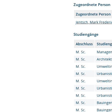
Zugeordnete Person
Zugeordnete Person
Jentsch, Mark Frederick
Studiengänge
Abschluss
Studien
M. Sc.
Manageme
M. Sc.
Architekt
M. Sc.
Umweltin
M. Sc.
Urbanisti
M. Sc.
Umweltin
M. Sc.
Urbanisti
M. Sc.
Urbanisti
M. Sc.
Bauingen
M. Sc.
Bauingen