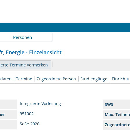
Personen
t, Energie - Einzelansicht
daten
Termine
Zugeordnete Person
Studiengänge
Einricht
Integrierte Vorlesung
SWS
951002
mer
Max. Teilne
SoSe 2026
Zugeordnet