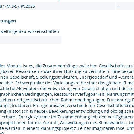
ur (M.Sc.), PV2025
-
htungen
mweltingenieurwissenschaften
 des Moduls ist es, die Zusammenhänge zwischen Gesellschaftsst
ügbaren Ressourcen sowie ihrer Nutzung zu vermitteln. Eine bes
chen Gesellschaft, Siedlungsstrukturen, Energiebedarf und –verbra
pektive. Schwerpunkte der Vorlesungsreihe sind: das globale Kli
chliche Aktivitäten; die Entwicklung von Gesellschaften und deren
graphischen Bedingungen, Ressourcenverfügbarkeit (Nahrungsmittel
gkeiten und gesellschaftlichen Rahmenbedingungen; Entstehung,
lungsstrukturen; Energieumsätze verschiedener Gesellschaftsforme
ung (historisch & heute), Bevölkerungsentwicklung und ökologisc
uerbarer Energiesysteme im Zusammenhang mit den verfügbaren R
aprojektionen für die Zukunft, Auswirkungen des Klimawandels, Li
lte werden in einem Planungsprojekt zu einer imaginären Insel 
eft.