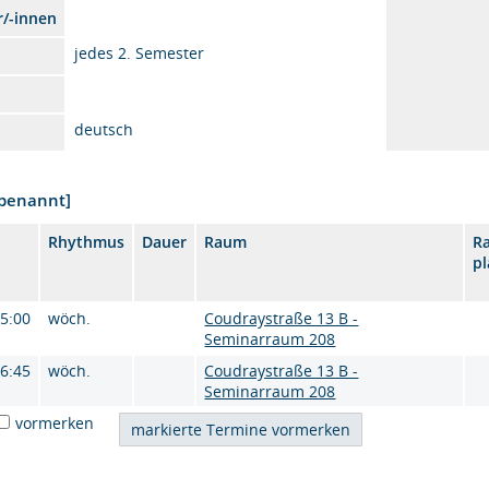
r/-innen
jedes 2. Semester
deutsch
nbenannt]
Rhythmus
Dauer
Raum
R
p
15:00
wöch.
Coudraystraße 13 B -
Seminarraum 208
16:45
wöch.
Coudraystraße 13 B -
Seminarraum 208
vormerken