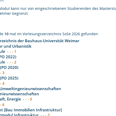
Modul kann nur von eingeschriebenen Studierenden des Masterstud
nehmer begrenzt.
rde
10
mal im Vorlesungsverzeichnis SoSe 2026 gefunden:
rzeichnis der Bauhaus-Universität Weimar
ur und Urbanistik
ule
- - - 1
(PO 2022)
ule
- - - 2
 (PO 2020)
 - 3
 (PO 2025)
 - 4
 Umweltingenieurwissenschaften
enieurwissenschaften
aft, Energie
- - - 5
 - 6
 [Bau Immobilien Infrastruktur]
tmodul Infrastruktur
- - - 7