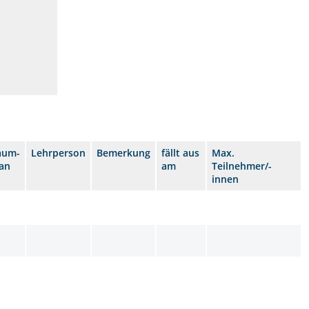
aum-
Lehrperson
Bemerkung
fällt aus
Max.
lan
am
Teilnehmer/-
innen