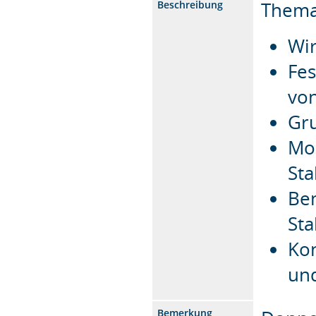
Thema
Beschreibung
Wi
Fe
vo
Gru
Mod
St
Be
St
Ko
un
Bemerkung