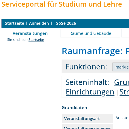
Serviceportal für Studium und Lehre
S
tartseite
A
nmelden
SoSe 2026
Veranstaltungen
Räume und Gebäude
Sie sind hier:
Startseite
Raumanfrage: P
Funktionen:
Seiteninhalt:
Gru
Einrichtungen
St
Grunddaten
Ausste
Veranstaltungsart
Veranstaltungsnummer