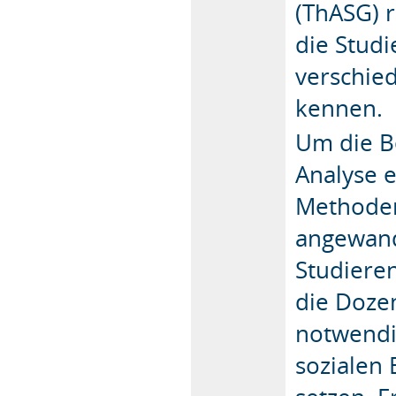
(ThASG) r
die Stud
verschie
kennen.
Um die B
Analyse e
Methoden
angewand
Studiere
die Dozen
notwendi
sozialen 