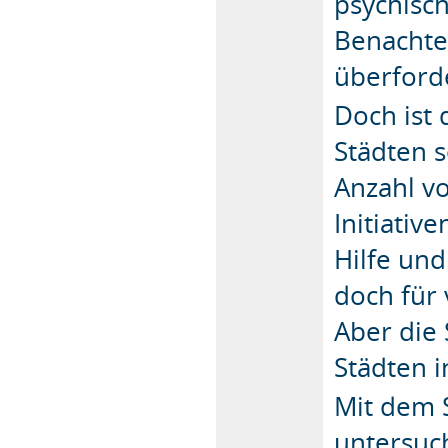
psychisc
Benachte
überforde
Doch ist 
Städten s
Anzahl vo
Initiativ
Hilfe und
doch für 
Aber die
Städten i
Mit dem S
untersuch