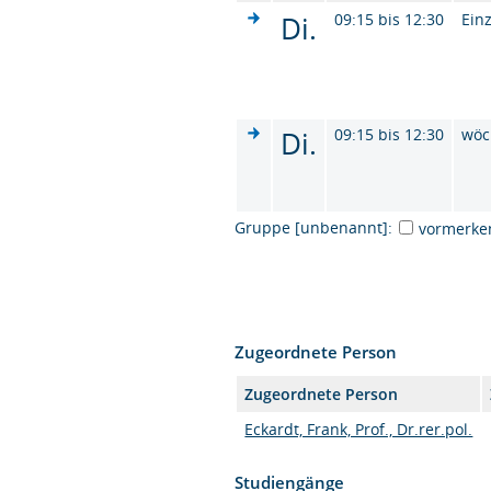
Di.
09:15 bis 12:30
Ein
Di.
09:15 bis 12:30
wöc
Gruppe [unbenannt]:
vormerke
Zugeordnete Person
Zugeordnete Person
Eckardt, Frank, Prof., Dr.rer.pol.
Studiengänge