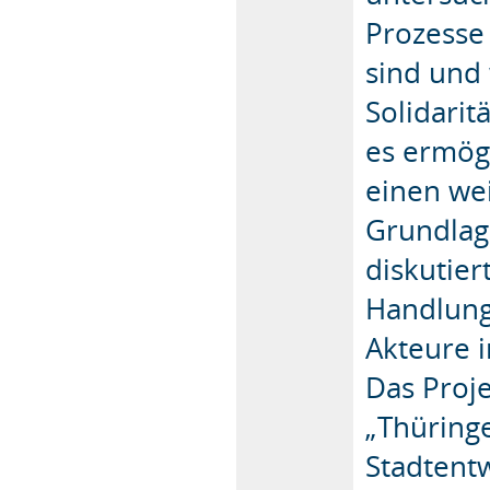
Prozesse
sind und
Solidarit
es ermögl
einen we
Grundlage
diskutier
Handlung
Akteure 
Das Proj
„Thüringe
Stadtent