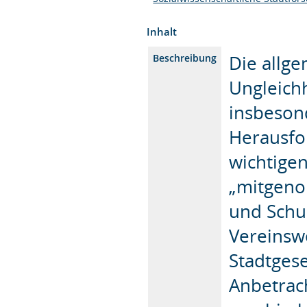
Inhalt
Die allg
Beschreibung
Ungleichh
insbeson
Herausfo
wichtige
„mitgeno
und Schu
Vereinswe
Stadtgese
Anbetrac