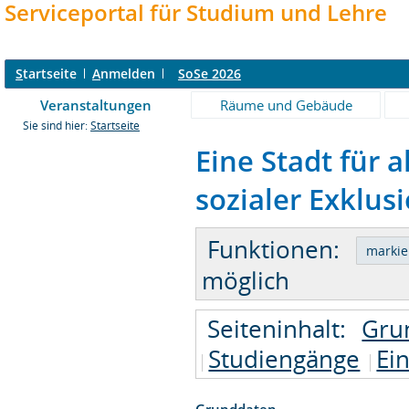
Serviceportal für Studium und Lehre
S
tartseite
A
nmelden
SoSe 2026
Veranstaltungen
Räume und Gebäude
Sie sind hier:
Startseite
Eine Stadt für 
sozialer Exklusi
Funktionen:
möglich
Seiteninhalt:
Gru
Studiengänge
Ei
Grunddaten