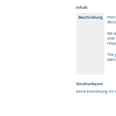
Inhalt
Inte
Beschreibung
decid
We w
shot 
resp
The g
takin
Strukturbaum
Keine Einordnung ins 