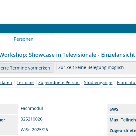
Personen
 Workshop: Showcase in Televisionale - Einzelansicht
Zur Zeit keine Belegung möglich
daten
Termine
Zugeordnete Person
Studiengänge
Einricht
Fachmodul
SWS
325210026
mer
Max. Teilne
WiSe 2025/26
Zugeordnet