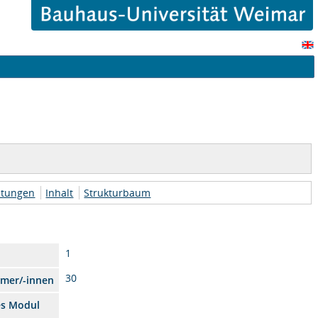
htungen
Inhalt
Strukturbaum
1
30
hmer/-innen
es Modul