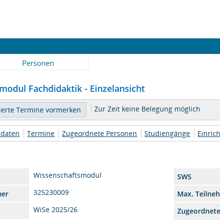
Personen
modul Fachdidaktik - Einzelansicht
Zur Zeit keine Belegung möglich
daten
Termine
Zugeordnete Personen
Studiengänge
Einric
Wissenschaftsmodul
SWS
325230009
mer
Max. Teilne
WiSe 2025/26
Zugeordnet