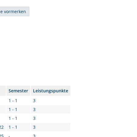
Semester
Leistungspunkte
1 - 1
3
1 - 1
3
1 - 1
3
22
1 - 1
3
25
-
3