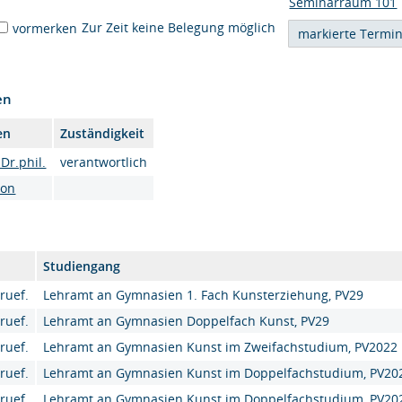
Seminarraum 101
Zur Zeit keine Belegung möglich
vormerken
en
en
Zuständigkeit
 Dr.phil.
verantwortlich
son
Studiengang
ruef.
Lehramt an Gymnasien 1. Fach Kunsterziehung, PV29
ruef.
Lehramt an Gymnasien Doppelfach Kunst, PV29
ruef.
Lehramt an Gymnasien Kunst im Zweifachstudium, PV2022
ruef.
Lehramt an Gymnasien Kunst im Doppelfachstudium, PV20
ruef.
Lehramt an Gymnasien Kunst im Doppelfachstudium, PV20