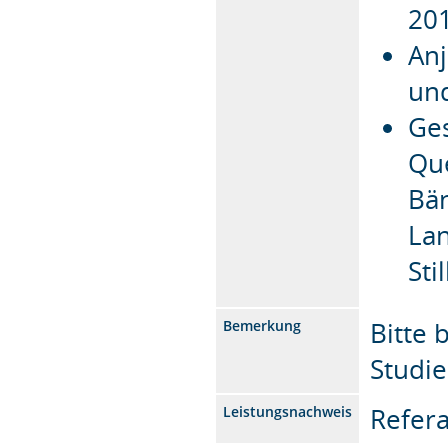
20
Anj
und
Ges
Qu
Bän
Lan
Sti
Bitte 
Bemerkung
Studi
Refera
Leistungsnachweis