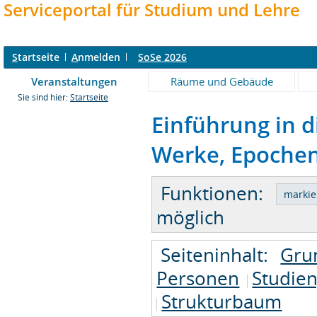
Serviceportal für Studium und Lehre
S
tartseite
A
nmelden
SoSe 2026
Veranstaltungen
Räume und Gebäude
Sie sind hier:
Startseite
Einführung in 
Werke, Epochen 
Funktionen:
möglich
Seiteninhalt:
Gru
Personen
Studie
Strukturbaum