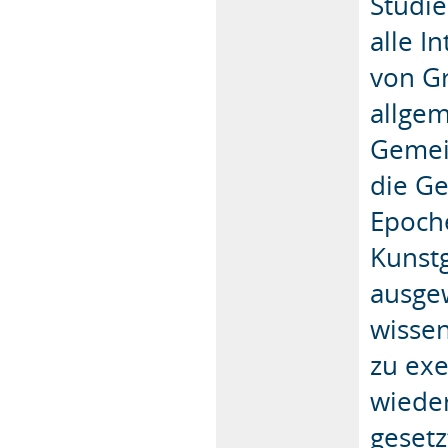
Studi
alle I
von G
allgem
Gemei
die Ge
Epoch
Kunst
ausgew
wissen
zu ex
wieder
gesetz