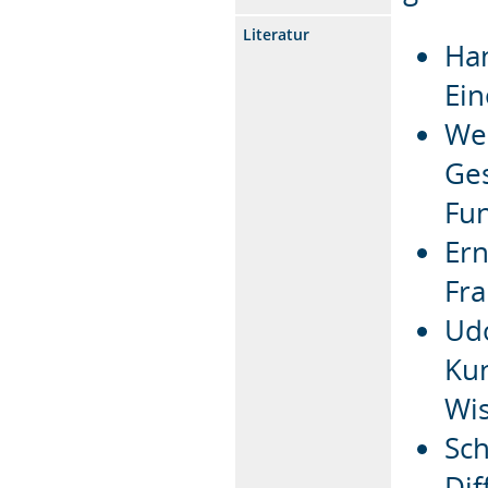
Literatur
Han
Ein
Wer
Ges
Fun
Ern
Fra
Ud
Kun
Wi
Sch
Dif