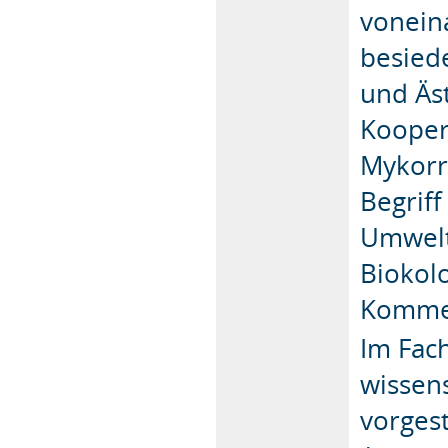
vonein
besied
und Äs
Kooper
Mykorr
Begrif
Umwelt
Biokolo
Komme
Im Fach
wissens
vorges