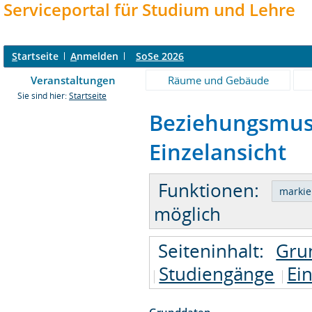
Serviceportal für Studium und Lehre
S
tartseite
A
nmelden
SoSe 2026
Veranstaltungen
Räume und Gebäude
Sie sind hier:
Startseite
Beziehungsmust
Einzelansicht
Funktionen:
möglich
Seiteninhalt:
Gru
Studiengänge
Ei
Grunddaten