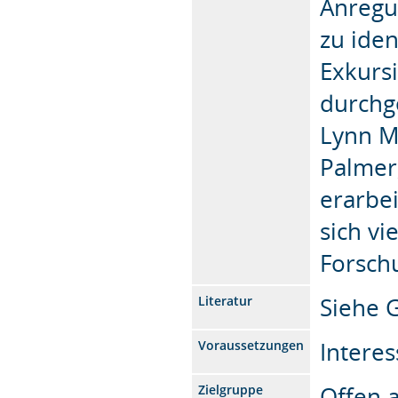
Anregu
zu iden
Exkurs
durchge
Lynn M
Palmer
erarbe
sich vi
Forsch
Siehe 
Literatur
Intere
Voraussetzungen
Offen a
Zielgruppe