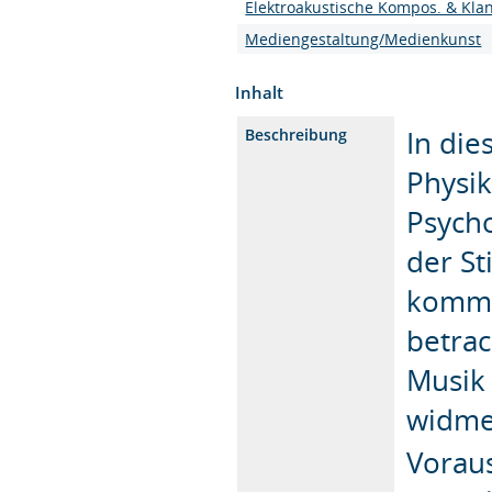
Elektroakustische Kompos. & Kla
Mediengestaltung/Medienkunst
Inhalt
In die
Beschreibung
Physik
Psych
der St
kommt 
betrac
Musik
widmen
Voraus