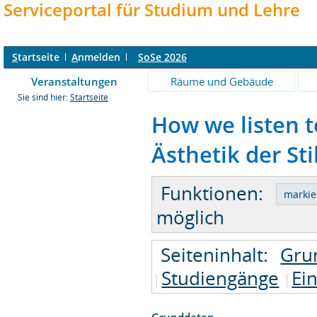
Serviceportal für Studium und Lehre
S
tartseite
A
nmelden
SoSe 2026
Veranstaltungen
Räume und Gebäude
Sie sind hier:
Startseite
How we listen t
Ästhetik der Sti
Funktionen:
möglich
Seiteninhalt:
Gru
Studiengänge
Ei
Grunddaten