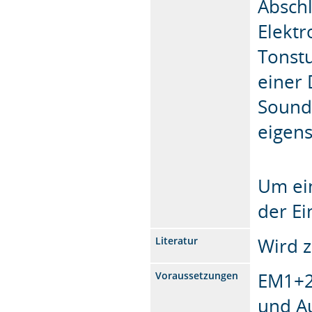
Absch
Elektr
Tonstu
einer 
Sound
eigens
Um ein
der Ei
Wird 
Literatur
EM1+2
Voraussetzungen
und A