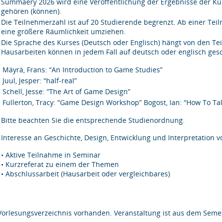
Summaery 2026 wird eine Veröffentlichung der Ergebnisse der Ku
gehören (können).
Die Teilnehmerzahl ist auf 20 Studierende begrenzt. Ab einer Te
eine größere Räumlichkeit umziehen.
Die Sprache des Kurses (Deutsch oder Englisch) hängt von den Te
Hausarbeiten können in jedem Fall auf deutsch oder englisch ge
Mäyrä, Frans: “An Introduction to Game Studies”
Juul, Jesper: “half-real”
Schell, Jesse: “The Art of Game Design”
Fullerton, Tracy: “Game Design Workshop” Bogost, Ian: “How To T
Bitte beachten Sie die entsprechende Studienordnung.
Interesse an Geschichte, Design, Entwicklung und Interpretation 
• Aktive Teilnahme in Seminar
• Kurzreferat zu einem der Themen
• Abschlussarbeit (Hausarbeit oder vergleichbares)
Vorlesungsverzeichnis vorhanden. Veranstaltung ist aus dem Semes