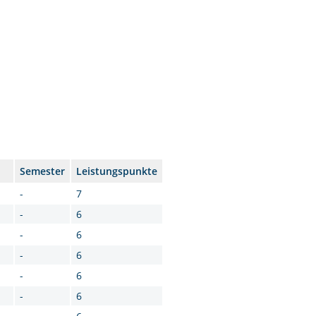
Semester
Leistungspunkte
-
7
-
6
-
6
-
6
-
6
-
6