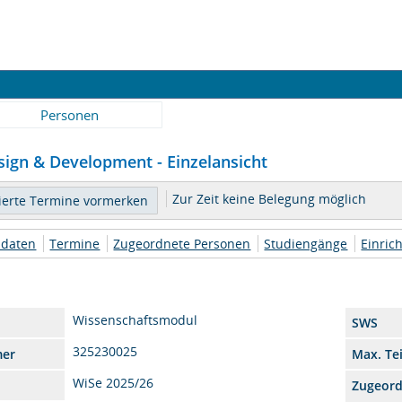
Personen
sign & Development - Einzelansicht
Zur Zeit keine Belegung möglich
daten
Termine
Zugeordnete Personen
Studiengänge
Einric
Wissenschaftsmodul
SWS
325230025
mer
Max. Te
WiSe 2025/26
Zugeor