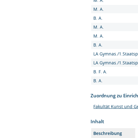
M. A.
M. A.
B. A.
M. A.
M. A.
B. A.
LA Gymnas./1.Staatsp
LA Gymnas./1.Staatsp
B. F. A.
B. A.
Zuordnung zu Einric
Fakultät Kunst und G
Inhalt
Beschreibung