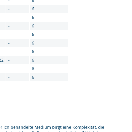
-
6
-
6
-
6
-
6
-
6
-
6
-
6
22
-
6
-
6
-
6
rlich behandelte Medium birgt eine Komplexität, die