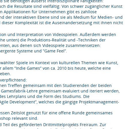
d sie benötigen äußerst interdisziplinäre Fähigkeiten:
uch die Resultate sind vielfältig: Von schwer zugänglicher Kunst
 Applikationen für Unternehmen gibt es zahllose
d der interaktiven Ebene sind sie als Medium für Medien- und
 dieser Komplexität ist die Auseinandersetzung mit ihnen nicht
ition und Interpretation von Videospielen. Außerdem werden
siehe unten) die Produktions-Realität und -Techniken der
menten, aus denen sich Videospiele zusammensetzen:
Emergente Systeme und ”Game Feel”.
ewählter Spiele im Kontext von kulturellen Themen wie Kunst,
or allem ”Indie Games” von ca. 2010 bis heute, welche eine
reben.
verpflichtend:
lichen Treffen gemeinsam mit den Studierenden der beiden
 Gamesfabrik-Lehre gemeinsam evaluiert und iteriert werden,
 des Lehrplans und die Form des Studiums. Die
Agile Development”, welches die gängige Projektmanagement-
 dessen Zeitslot genutzt für eine offene Runde gemeinsames
kshop relevant sind.
eil des geförderten Drittmittelprojekts Freiraum. Zur