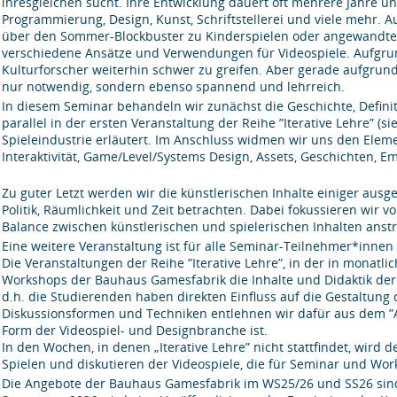
ihresgleichen sucht. Ihre Entwicklung dauert oft mehrere Jahre un
Programmierung, Design, Kunst, Schriftstellerei und viele mehr. A
über den Sommer-Blockbuster zu Kinderspielen oder angewandten
verschiedene Ansätze und Verwendungen für Videospiele. Aufgrun
Kulturforscher weiterhin schwer zu greifen. Aber gerade aufgrund
nur notwendig, sondern ebenso spannend und lehrreich.
In diesem Seminar behandeln wir zunächst die Geschichte, Defin
parallel in der ersten Veranstaltung der Reihe ”Iterative Lehre” (
Spieleindustrie erläutert. Im Anschluss widmen wir uns den Ele
Interaktivität, Game/Level/Systems Design, Assets, Geschichten, 
Zu guter Letzt werden wir die künstlerischen Inhalte einiger ausg
Politik, Räumlichkeit und Zeit betrachten. Dabei fokussieren wir v
Balance zwischen künstlerischen und spielerischen Inhalten anst
Eine weitere Veranstaltung ist für alle Seminar-Teilnehmer*innen 
Die Veranstaltungen der Reihe ”Iterative Lehre”, in der in monat
Workshops der Bauhaus Gamesfabrik die Inhalte und Didaktik der
d.h. die Studierenden haben direkten Einfluss auf die Gestaltung
Diskussionsformen und Techniken entlehnen wir dafür aus dem ”
Form der Videospiel- und Designbranche ist.
In den Wochen, in denen „Iterative Lehre” nicht stattfindet, wird
Spielen und diskutieren der Videospiele, die für Seminar und Wor
Die Angebote der Bauhaus Gamesfabrik im WS25/26 und SS26 sind T