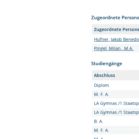
Zugeordnete Person
Zugeordnete Person
Hüfner, Jakob Benedic
Pingel, Milan , M.A.
Studiengänge
Abschluss
Diplom
M. F. A.
LA Gymnas./1.Staatsp
LA Gymnas./1.Staatsp
B. A.
M. F. A.