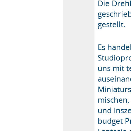
Die Drehb
geschrie
gestellt.
Es hande
Studiopr
uns mit 
auseinan
Miniaturs
mischen,
und Insz
budget P