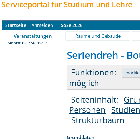
Serviceportal für Studium und Lehre
S
tartseite
A
nmelden
SoSe 2026
Veranstaltungen
Räume und Gebäude
Sie sind hier:
Startseite
Seriendreh - Bou
Funktionen:
möglich
Seiteninhalt:
Gru
Personen
Studie
Strukturbaum
Grunddaten