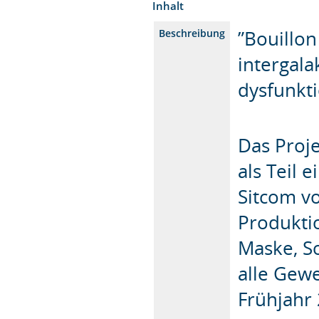
Inhalt
”Bouillon
Beschreibung
intergala
dysfunkt
Das Proje
als Teil 
Sitcom vo
Produktio
Maske, S
alle Gew
Frühjahr