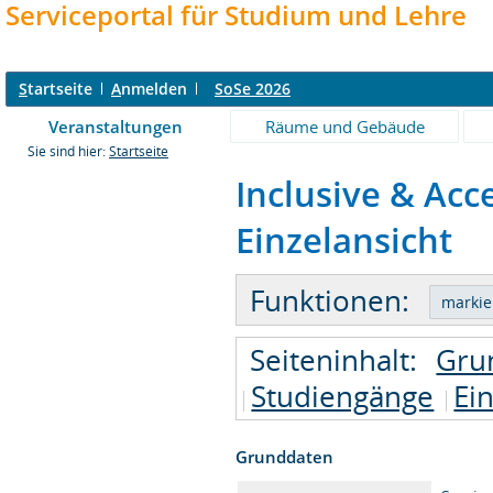
Serviceportal für Studium und Lehre
S
tartseite
A
nmelden
SoSe 2026
Veranstaltungen
Räume und Gebäude
Sie sind hier:
Startseite
Inclusive & Acc
Einzelansicht
Funktionen:
Seiteninhalt:
Gru
Studiengänge
Ei
Grunddaten