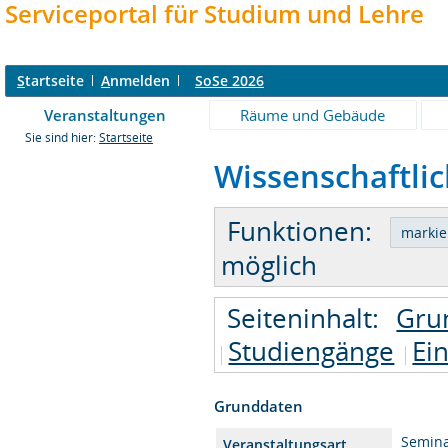
Serviceportal für Studium und Lehre
S
tartseite
A
nmelden
SoSe 2026
Veranstaltungen
Räume und Gebäude
Sie sind hier:
Startseite
Wissenschaftlic
Funktionen:
möglich
Seiteninhalt:
Gru
Studiengänge
Ei
Grunddaten
Semin
Veranstaltungsart