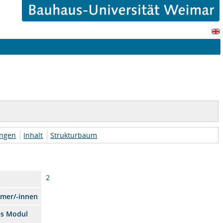
ungen
Inhalt
Strukturbaum
2
hmer/-innen
es Modul