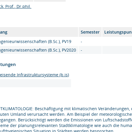
, Prof., Dr.phil.
gang
Semester
Leistungspun
genieurwissenschaften (B.Sc.), PV19
-
genieurwissenschaften (B.Sc.), PV2020
-
htungen
weisende Infrastruktursysteme (b.is)
TKLIMATOLOGIE: Beschäftigung mit klimatischen Veränderungen, di
uten Umland verursacht werden. Am Beispiel der meteorologische
egangen. Berücksichtigt werden die Emissionen von Luftschadstof
leme der planungsrelevanten Stadtklimatologie wie auch die hum
lufthygienischen Situation in Städten werden besprochen.