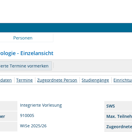
Personen
logie - Einzelansicht
daten
Termine
Zugeordnete Person
Studiengänge
Einricht
Integrierte Vorlesung
SWS
910005
mer
Max. Teilne
WiSe 2025/26
Zugeordnet