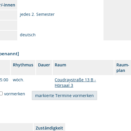
r/-innen
jedes 2. Semester
deutsch
nbenannt]
Rhythmus
Dauer
Raum
Raum-
plan
15:00
wöch.
Coudraystraße 13 B -
Hörsaal 3
vormerken
Zuständigkeit