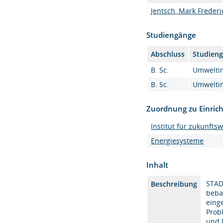
Jentsch, Mark Frederick
Studiengänge
Abschluss
Studien
B. Sc.
Umweltin
B. Sc.
Umweltin
Zuordnung zu Einric
Institut für zukunfts
Energiesysteme
Inhalt
STAD
Beschreibung
beba
eing
Prob
und 